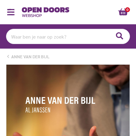
Ga
naar
de
inhoud
Zoeken
naar:
ANNE VAN DER BIJL