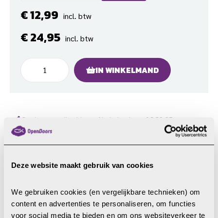
€
12,99
incl. btw
€
24,95
incl. btw
Strijdvaardig
IN WINKELMAND
aantal
Gratis verzending binnen Nederland vanaf € 29,95
Elke zending altijd met Track&Trace
Veilig online betalen via iDEAL | Wero
Deze website maakt gebruik van cookies
Productbeschrijving
We gebruiken cookies (en vergelijkbare technieken) om 
Plekken waar anderen nauwelijks durfden te komen, daar
content en advertenties te personaliseren, om functies 
ging Anne van der Bijl graag naartoe. Toen de Sovjet-Unie
voor social media te bieden en om ons websiteverkeer te 