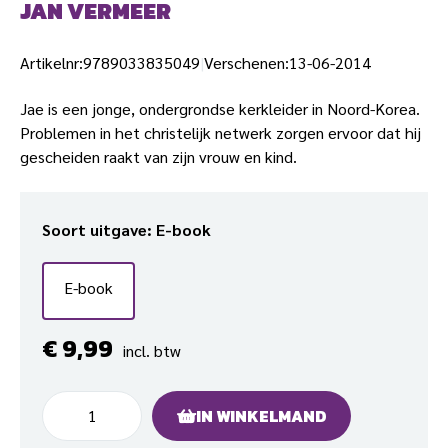
JAN VERMEER
Artikelnr:
9789033835049
Verschenen:
13-06-2014
Jae is een jonge, ondergrondse kerkleider in Noord-Korea.
Problemen in het christelijk netwerk zorgen ervoor dat hij
gescheiden raakt van zijn vrouw en kind.
Soort uitgave
: E-book
E-book
€
9,99
incl. btw
Vermist
IN WINKELMAND
in