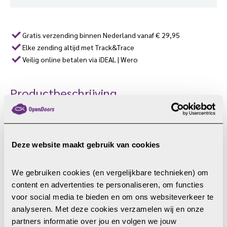
Noord-
Korea
aantal
Gratis verzending binnen Nederland vanaf € 29,95
Elke zending altijd met Track&Trace
Veilig online betalen via iDEAL | Wero
Productbeschrijving
Jae is een jonge, ondergrondse kerkleider in Noord-Korea.
Problemen in het christelijk netwerk zorgen ervoor dat hij
gescheiden raakt van zijn vrouw en kind. De Noord-
Deze website maakt gebruik van cookies
Koreaanse inspecteur Park is hem op het spoor en
gebruikt daarbij Jaes zoon als lokaas. Kan Jae zijn gezin
We gebruiken cookies (en vergelijkbare technieken) om 
redden of zijn ze zoals veel andere christenen definitief
content en advertenties te personaliseren, om functies 
vermist in Noord-Korea?
voor social media te bieden en om ons websiteverkeer te 
In Vermist in Noord-Korea neemt Vermeer ons mee naar
analyseren. Met deze cookies verzamelen wij en onze 
een duister land waar christenen in het geheim Jezus
partners informatie over jou en volgen we jouw 