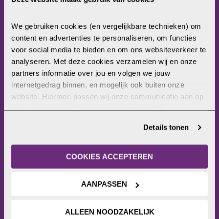
Home
Christenvervolging
We gebruiken cookies (en vergelijkbare technieken) om 
Wat kun jij doen?
content en advertenties te personaliseren, om functies 
Wat doet Open Doors?
voor social media te bieden en om ons websiteverkeer te 
Frontlinie
analyseren. Met deze cookies verzamelen wij en onze 
Bezoekerscentrum
partners informatie over jou en volgen we jouw 
Actieplatform
internetgedrag binnen, en mogelijk ook buiten onze 
Webshop
website. Hiermee passen wij onze communicatie aan op 
Contact
jouw voorkeuren. Ook kunnen we zo gerichte 
Pers
advertenties laten zien op basis van jouw recente 
OPEN DOORS
Details tonen
internetgedrag. Je kunt je toestemming ook altijd wijzigen 
of intrekken. Meer uitleg vind je in onze 
Harderwijkerweg 136
privacyverklaring
.
COOKIES ACCEPTEREN
3852 AH Ermelo
(route)
0341-465000
AANPASSEN
info@opendoors.nl
ALLEEN NOODZAKELIJK