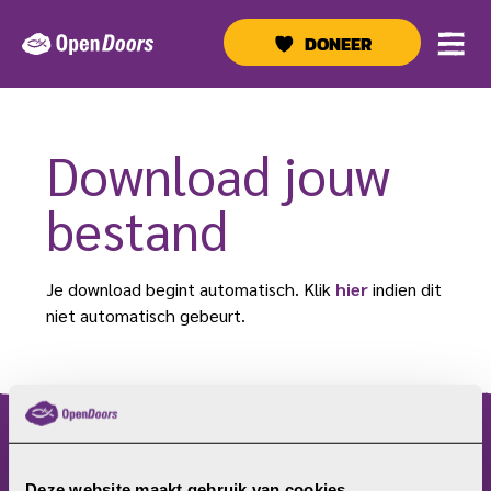
Ga
naar
DONEER
de
inhoud
Download jouw
bestand
Je download begint automatisch. Klik
hier
indien dit
niet automatisch gebeurt.
menu
Deze website maakt gebruik van cookies