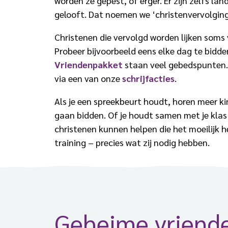
worden ze gepest, of erger. Er zijn zelfs la
gelooft. Dat noemen we ‘christenvervolging
Christenen die vervolgd worden lijken soms 
Probeer bijvoorbeeld eens elke dag te bidde
Vriendenpakket
staan veel gebedspunten. O
via een van onze
schrijfacties
.
Als je een spreekbeurt houdt, horen meer ki
gaan bidden. Of je houdt samen met je klas
christenen kunnen helpen die het moeilijk h
training – precies wat zij nodig hebben.
Geheime vriend