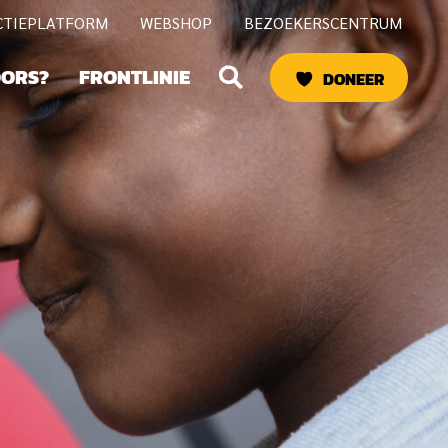
CTIEPLATFORM
WEBSHOP
BEZOEKERSCENTRUM
Zoeken
OORS?
FRONTLINIE
DONEER