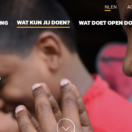
NL
EN
A
WAT KUN JIJ DOEN?
ING
WAT DOET OPEN D
s