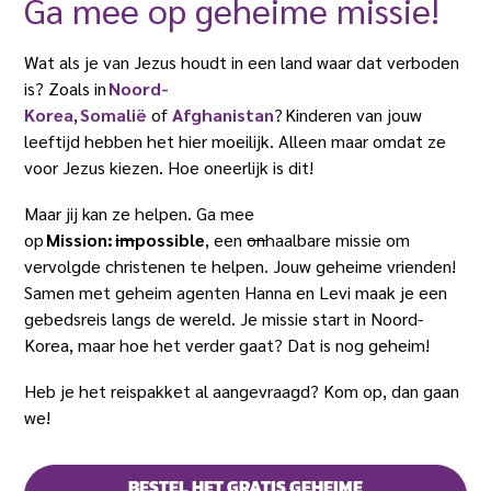
Ga mee op geheime missie!
Wat als je van Jezus houdt in een land waar dat verboden
is? Zoals in
Noord-
Korea
,
Somalië
of
Afghanistan
? Kinderen van jouw
leeftijd hebben het hier moeilijk. Alleen maar omdat ze
voor Jezus kiezen. Hoe oneerlijk is dit!
Maar jij kan ze helpen. Ga mee
op
Mission:
im
possible
, een
on
haalbare missie om
vervolgde christenen te helpen. Jouw geheime vrienden!
Samen met geheim agenten Hanna en Levi maak je een
gebedsreis langs de wereld. Je missie start in Noord-
Korea, maar hoe het verder gaat? Dat is nog geheim!
Heb je het reispakket al aangevraagd? Kom op, dan gaan
we!
BESTEL HET GRATIS GEHEIME