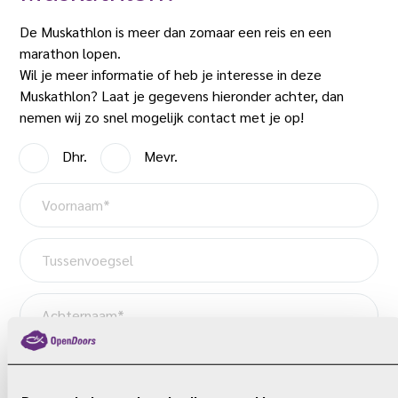
De Muskathlon is meer dan zomaar een reis en een
marathon lopen.
Wil je meer informatie of heb je interesse in deze
Muskathlon? Laat je gegevens hieronder achter, dan
nemen wij zo snel mogelijk contact met je op!
A
Dhr.
Mevr.
a
V
n
o
h
o
e
T
r
f
u
n
*
s
a
A
s
a
c
e
m
h
n
E
*
t
v
-
e
o