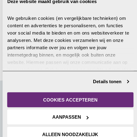
m
Deze website maakt gebruik van cookies
r
T
e
a
n
e
g
i
a
We gebruiken cookies (en vergelijkbare technieken) om 
l
s
l
a
content en advertenties te personaliseren, om functies 
e
e
We verwerken je persoonsgegevens zorgvuldig zoals
a
m
voor social media te bieden en om ons websiteverkeer te 
f
l
omschreven in onze
privacyverklaring
.
d
analyseren. Met deze cookies verzamelen wij en onze 
*
o
r
partners informatie over jou en volgen we jouw 
o
e
AANMELDEN
internetgedrag binnen, en mogelijk ook buiten onze 
n
s
website. Hiermee passen wij onze communicatie aan op 
n
*
jouw voorkeuren. Ook kunnen we zo gerichte advertenties 
u
laten zien op basis van jouw recente internetgedrag. Je 
m
Details tonen
kunt je toestemming ook altijd wijzigen of intrekken. Meer 
m
uitleg vind je in onze 
privacyverklaring
.
e
Welke Muskathlon kies jij?
COOKIES ACCEPTEREN
r
*
Kom in beweging voor de vervolgde kerk en reis mee! In
AANPASSEN
2026 is er een Muskathlon naar Noord-Afrika en in 2027
organiseren we een Muskathlon naar Vietnam en Zuid-
ALLEEN NOODZAKELIJK