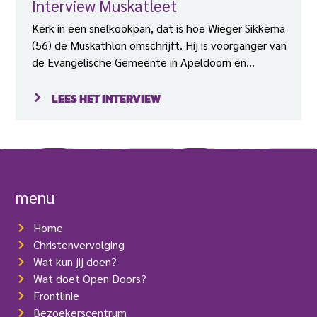
Interview Muskatleet
Kerk in een snelkookpan, dat is hoe Wieger Sikkema
(56) de Muskathlon omschrijft. Hij is voorganger van
de Evangelische Gemeente in Apeldoorn en
inmiddels vier keer mee geweest met de
Muskathlon. “Wat er in die week gebeurde in de
LEES HET INTERVIEW
levens van mensen, is echt onbeschrijfelijk.”
menu
Home
Christenvervolging
Wat kun jij doen?
Wat doet Open Doors?
Frontlinie
Bezoekerscentrum