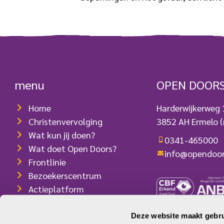
menu
OPEN DOOR
Home
Harderwijkerweg
Christenvervolging
3852 AH Ermelo
(
Wat kun jij doen?
0341-465000
Wat doet Open Doors?
info@opendoor
Frontlinie
Bezoekerscentrum
Actieplatform
Webshop
Contact
Deze website maakt gebru
ANBI-/RSIN-num