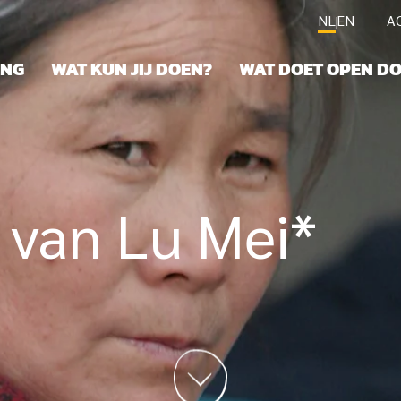
NL
EN
A
ING
WAT KUN JIJ DOEN?
WAT DOET OPEN D
 van Lu Mei*