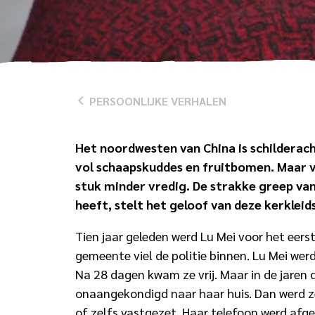
PERSOONLIJKE VERHALEN
Het noordwesten van China is schilderac
vol schaapskuddes en fruitbomen. Maar vo
stuk minder vredig. De strakke greep van
heeft, stelt het geloof van deze kerklei
Tien jaar geleden werd Lu Mei voor het eer
gemeente viel de politie binnen. Lu Mei we
Na 28 dagen kwam ze vrij. Maar in de jaren 
onaangekondigd naar haar huis. Dan werd 
of zelfs vastgezet. Haar telefoon werd afge