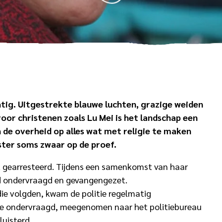
SCROLL
NAAR
BENEDEN
htig. Uitgestrekte blauwe luchten, grazige weiden
or christenen zoals Lu Mei is het landschap een
 de overheid op alles wat met religie te maken
dster soms zwaar op de proef.
st gearresteerd. Tijdens een samenkomst van haar
rd ondervraagd en gevangengezet.
die volgden, kwam de politie regelmatig
ze ondervraagd, meegenomen naar het politiebureau
luisterd.