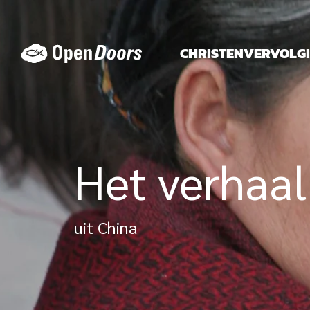
Ga
naar
de
CHRISTENVERVOLG
inhoud
Het verhaal
uit China