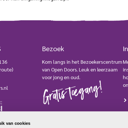
S
Bezoek
I
 136
Kom langs in het Bezoekerscentrum
Me
route)
van Open Doors. Leuk en leerzaam
in
voor jong en oud.
ho
Gratis toegang!
on
s.nl
BEZOEK ONS
ik van cookies
mer: 2779250