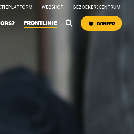
CTIEPLATFORM
WEBSHOP
BEZOEKERSCENTRUM
Zoeken
FRONTLINIE
OORS?
DONEER