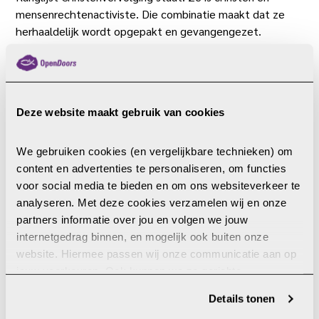
mensenrechtenactiviste. Die combinatie maakt dat ze
herhaaldelijk wordt opgepakt en gevangengezet.
Zo zat ze zes maanden in de cel omdat ze lid was van een
huiskerk. Ze werd hier geestelijk en lichamelijk ernstig
mishandeld. Ook na haar vrijlating stond ze onder grote
druk. Ze mocht haar opleiding niet afmaken en verloor
Deze website maakt gebruik van cookies
haar baan als gymleraar. Recent is zij opnieuw
gevangengezet, vanwege het volgen van de Here Jezus.
We gebruiken cookies (en vergelijkbare technieken) om 
content en advertenties te personaliseren, om functies 
De gebeurtenissen hebben grote impact op deze jonge
voor social media te bieden en om ons websiteverkeer te 
vrouw. Toch blijft Mary strijdbaar. Ze zegt: “Ik zoek geen
analyseren. Met deze cookies verzamelen wij en onze 
medelijden, klaagzang of rouw. Ik wil alleen de
partners informatie over jou en volgen we jouw 
onderdrukking bekendmaken, tot de dag komt waarop ik
internetgedrag binnen, en mogelijk ook buiten onze 
zie dat recht wordt gedaan aan hen van wie de rechten
website. Hiermee passen wij onze communicatie aan op 
zijn geschonden.”
jouw voorkeuren. Ook kunnen we zo gerichte 
Gebedspunten
advertenties laten zien op basis van jouw recente 
Details tonen
internetgedrag. Je kunt je toestemming ook altijd wijzigen 