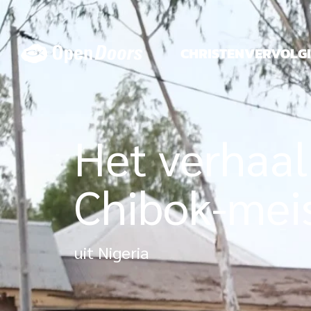
Ga
naar
de
CHRISTENVERVOLG
inhoud
Het verhaal
Chibok-mei
uit Nigeria