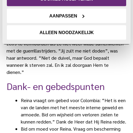
kwamen.
Als predikant heeft Reina vaak te maken met vervolging.
AANPASSEN
Er zijn mannen die haar diensten komen beluisteren om te
horen wat ze predikt. Zij eisen dat ze stopt met het
ALLEEN NOODZAKELIJK
verkondigen van het evangelie. Een man dreigde haar
zelfs te vermoorden als ze niet weer wilde samenwerken
met de guerrillastrijders. “Jij zult me niet doden”, was
haar antwoord. “Niet de duivel, maar God bepaalt
wanneer ik sterven zal. En ik zal doorgaan Hem te
dienen.”
Dank- en gebedspunten
Reina vraagt om gebed voor Colombia: “Het is een
van de landen met het meeste interne geweld en
armoede. Bid om wijsheid om verloren zielen te
kunnen redden.” Dank de Heer dat Hij Reina redde.
Bid om moed voor Reina. Vraag om bescherming