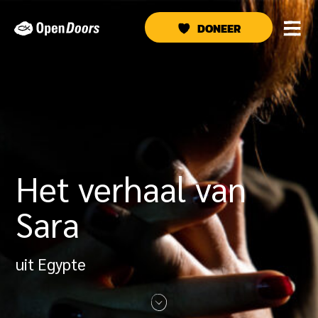
Ga
naar
DONEER
de
inhoud
Het verhaal van
Sara
uit Egypte