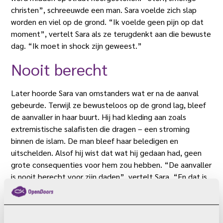
christen”, schreeuwde een man. Sara voelde zich slap
worden en viel op de grond. “Ik voelde geen pijn op dat
moment”, vertelt Sara als ze terugdenkt aan die bewuste
dag. “Ik moet in shock zijn geweest.”
Nooit berecht
Later hoorde Sara van omstanders wat er na de aanval
gebeurde. Terwijl ze bewusteloos op de grond lag, bleef
de aanvaller in haar buurt. Hij had kleding aan zoals
extremistische salafisten die dragen – een stroming
binnen de islam. De man bleef haar beledigen en
uitschelden. Alsof hij wist dat wat hij gedaan had, geen
grote consequenties voor hem zou hebben. “De aanvaller
is nooit berecht voor zijn daden”, vertelt Sara. “En dat is
iets waar ik me zorgen over maak. Want deze keer was ik
het. Maar wat als mijn dochter het volgende slachtoffer
is?”