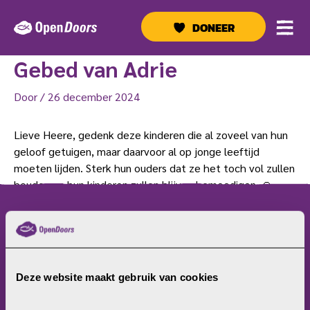
Ga
naar
DONEER
de
inhoud
Gebed van Adrie
Door
/
26 december 2024
Lieve Heere, gedenk deze kinderen die al zoveel van hun
geloof getuigen, maar daarvoor al op jonge leeftijd
moeten lijden. Sterk hun ouders dat ze het toch vol zullen
houden en hun kinderen zullen blijven bemoedigen. 🙏
menu
Home
Christenvervolging
Deze website maakt gebruik van cookies
Wat kun jij doen?