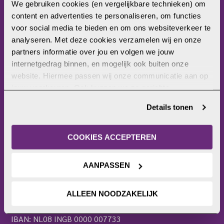
Wat doet Open Doors?
We gebruiken cookies (en vergelijkbare technieken) om 
Frontlinie
content en advertenties te personaliseren, om functies 
Bezoekerscentrum
voor social media te bieden en om ons websiteverkeer te 
Actieplatform
analyseren. Met deze cookies verzamelen wij en onze 
Webshop
partners informatie over jou en volgen we jouw 
Contact
internetgedrag binnen, en mogelijk ook buiten onze 
Pers
website. Hiermee passen wij onze communicatie aan op 
OPEN DOORS
jouw voorkeuren. Ook kunnen we zo gerichte 
advertenties laten zien op basis van jouw recente 
Harderwijkerweg 136
Details tonen
internetgedrag. Je kunt je toestemming ook altijd wijzigen 
3852 AH Ermelo
(route)
of intrekken. Meer uitleg vind je in onze 
0341-465000
privacyverklaring
.
COOKIES ACCEPTEREN
info@opendoors.nl
AANPASSEN
ALLEEN NOODZAKELIJK
ANBI-/RSIN-nummer: 2779250
IBAN: NL08 INGB 0000 007733