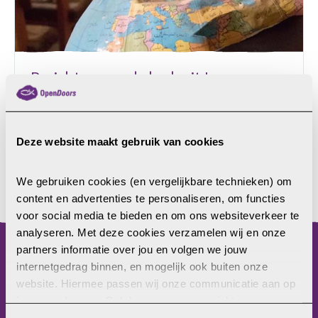
Berichten van de kerk uit Iran
middenin de strijd
De afgelopen dagen leden zowel Iran als Israël
aanzienlijke verliezen van mensenlevens door het
Deze website maakt gebruik van cookies
escalerende conflict. In Iran brak paniek uit in de
hoofdstad Teheran. Er stonden lange rijen bij
We gebruiken cookies (en vergelijkbare technieken) om 
benzinestations en het verkeer liep vast doordat
LEES MEER
content en advertenties te personaliseren, om functies 
inwoners de hoofdstad proberen te ontvluchten. Er
voor social media te bieden en om ons websiteverkeer te 
is grote vrees bij de inwoners van het land door de
analyseren. Met deze cookies verzamelen wij en onze 
huidige strijd en wat er mogelijk nog gaat komen.
partners informatie over jou en volgen we jouw 
Te midden van deze crisis hebben Iraanse
internetgedrag binnen, en mogelijk ook buiten onze 
menu
christenen en kerkleiders uit verschillende regio’s
website. Hiermee passen wij onze communicatie aan op 
om gebed gevraagd.
Home
jouw voorkeuren. Ook kunnen we zo gerichte 
advertenties laten zien op basis van jouw recente 