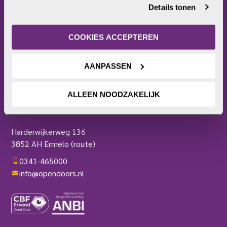
Christenvervolging
Details tonen
Wat kun jij doen?
internetgedrag. Je kunt je toestemming ook altijd wijzigen 
Wat doet Open Doors?
of intrekken. Meer uitleg vind je in onze 
Frontlinie
privacyverklaring
.
COOKIES ACCEPTEREN
Bezoekerscentrum
Actieplatform
AANPASSEN
Webshop
Contact
ALLEEN NOODZAKELIJK
Pers
OPEN DOORS
Harderwijkerweg 136
3852 AH Ermelo
(route)
0341-465000
info@opendoors.nl