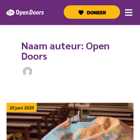
Ga
naar
DONEER
de
inhoud
Naam auteur: Open
Doors
20 juni 2025