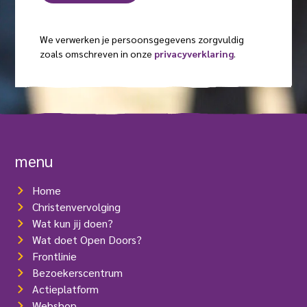
e
g
a
l
i
s
a
a
s
We verwerken je persoonsgegevens zorgvuldig
e
m
t
d
zoals omschreven in onze
privacyverklaring
.
l
)
(
r
V
e
e
s
r
e
(
i
V
s
e
t
r
menu
)
e
i
Home
s
t
Christenvervolging
)
Wat kun jij doen?
Wat doet Open Doors?
Frontlinie
Bezoekerscentrum
Actieplatform
Webshop