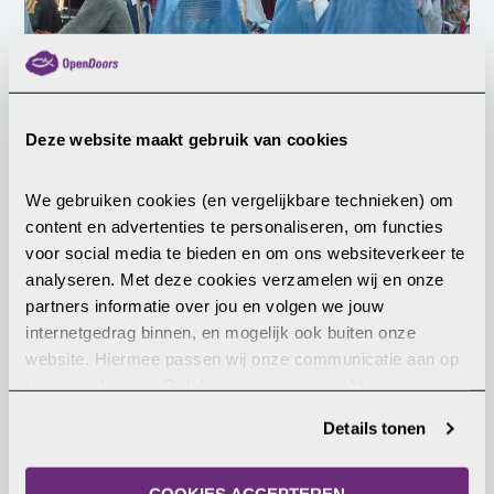
Deze website maakt gebruik van cookies
Afghanistan legitimeert geweld
tegen vrouwen in wet
We gebruiken cookies (en vergelijkbare technieken) om 
Volgens de Afghaanse wetgeving mogen mannen
content en advertenties te personaliseren, om functies 
hun vrouw slaan, zolang er geen botten breken of
voor social media te bieden en om ons websiteverkeer te 
blijvende verwondingen zichtbaar zijn.
analyseren. Met deze cookies verzamelen wij en onze 
partners informatie over jou en volgen we jouw 
LEES MEER
internetgedrag binnen, en mogelijk ook buiten onze 
website. Hiermee passen wij onze communicatie aan op 
jouw voorkeuren. Ook kunnen we zo gerichte 
advertenties laten zien op basis van jouw recente 
14 januari 2026
Details tonen
internetgedrag. Je kunt je toestemming ook altijd wijzigen 
of intrekken. Meer uitleg vind je in onze 
privacyverklaring
.
COOKIES ACCEPTEREN