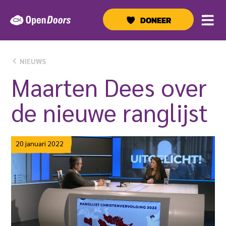
Ga
naar
DONEER
de
inhoud
NIEUWS
Maarten Dees over
de nieuwe ranglijst
20 januari 2022