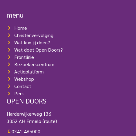
s
e
t
r
menu
)
e
i
Home
s
t
Christenvervolging
)
Wat kun jij doen?
Wat doet Open Doors?
Frontlinie
Bezoekerscentrum
Actieplatform
Webshop
Contact
Pers
OPEN DOORS
Harderwijkerweg 136
3852 AH Ermelo
(route)
0341-465000