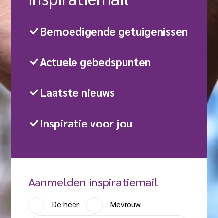
Bemoedigende getuigenissen
Actuele gebedspunten
Laatste nieuws
Inspiratie voor jou
Aanmelden inspiratiemail
A
De heer
Mevrouw
a