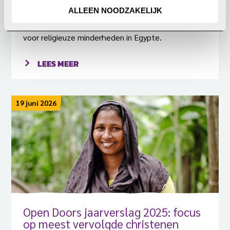
ALLEEN NOODZAKELIJK
In juni nam de Tweede Kamer een motie aan, die de
Nederlandse regering vraag om zich in te zetten
voor religieuze minderheden in Egypte.
LEES MEER
19 juni 2026
Open Doors jaarverslag 2025: focus
op meest vervolgde christenen