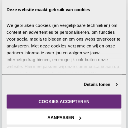
Deze website maakt gebruik van cookies
We gebruiken cookies (en vergelijkbare technieken) om 
content en advertenties te personaliseren, om functies 
Gerelateerd nieuws
voor social media te bieden en om ons websiteverkeer te 
analyseren. Met deze cookies verzamelen wij en onze 
partners informatie over jou en volgen we jouw 
2 juli 2026
internetgedrag binnen, en mogelijk ook buiten onze 
website. Hiermee passen wij onze communicatie aan op 
jouw voorkeuren. Ook kunnen we zo gerichte 
advertenties laten zien op basis van jouw recente 
Details tonen
internetgedrag. Je kunt je toestemming ook altijd wijzigen 
of intrekken. Meer uitleg vind je in onze 
privacyverklaring
.
COOKIES ACCEPTEREN
AANPASSEN
Tweede Kamer steunt motie over
religieuze minderheden in Egypte