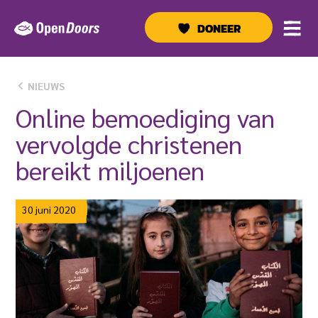
Ga
naar
DONEER
de
inhoud
NIEUWS
Online bemoediging van
vervolgde christenen
bereikt miljoenen
30 juni 2020