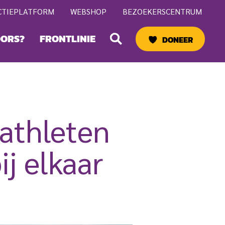
CTIEPLATFORM
WEBSHOP
BEZOEKERSCENTRUM
Zoeken
OORS?
FRONTLINIE
DONEER
athleten
j elkaar