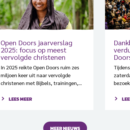
Open Doors jaarverslag
Dank
2025: focus op meest
verd
vervolgde christenen
Door
In 2025 reikte Open Doors ruim zes
Tijden
miljoen keer uit naar vervolgde
zaterd
christenen met Bijbels, trainingen,
bezoeke
traumazorg, praktische hulp en
iemand
pleitbezorging.
LEES MEER
LEE
MEER NIEUWS