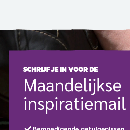
SCHRIJF JE IN VOOR DE
Maande­lijkse
inspiratie­mail
Bemoedigende getuigenissen