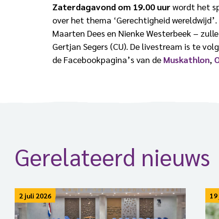
Zaterdagavond om 19.00 uur
wordt het s
over het thema ‘Gerechtigheid wereldwijd’
Maarten Dees en Nienke Westerbeek – zullen
Gertjan Segers (CU). De livestream is te vo
de Facebookpagina’s van de
Muskathlon
,
O
Gerelateerd nieuws
2 juli 2026
19