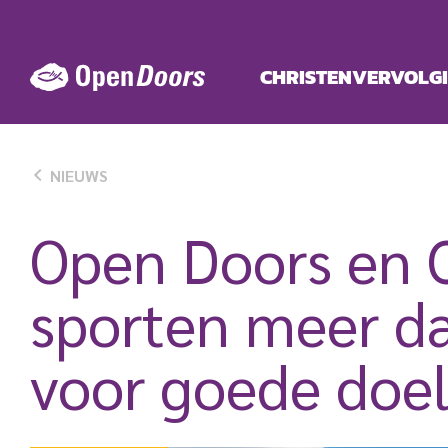
Ga
naar
de
CHRISTENVERVOLG
inhoud
NIEUWS
Open Doors en 
sporten meer da
voor goede doe