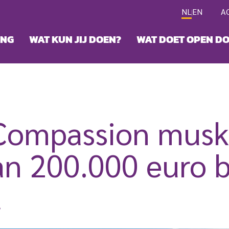
NL
EN
A
ING
WAT KUN JIJ DOEN?
WAT DOET OPEN D
Compassion musk
n 200.000 euro bi
l