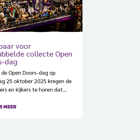
baar voor
ubbelde collecte Open
s-dag
s de Open Doors-dag op
ag 25 oktober 2025 kregen de
rs en kijkers te horen dat
 de collecte zou verdubbelen.
S MEER