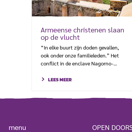
Armeense christenen slaan
op de vlucht
“In elke buurt zijn doden gevallen,
ook onder onze familieleden.” Het
conflict in de enclave Nagorno-
Karabach, die deze week in handen
van Azerbeidzjan is gevallen, raakt
LEES MEER
christenen in de regio hard. Twee
kerkleiders in Azerbeidzjan roepen op
tot gebed om vrede. “Het
belangrijkste is te bidden om een
volledige oplossing en einde aan het
menu
OPEN DOOR
bloedvergieten”, liet een kerkleider