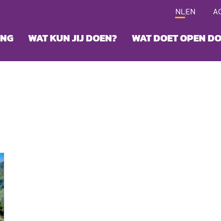
NL
EN
A
ING
WAT KUN JIJ DOEN?
WAT DOET OPEN D