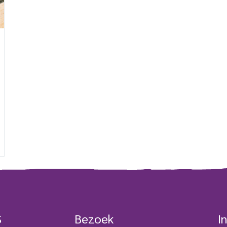
S
Bezoek
I