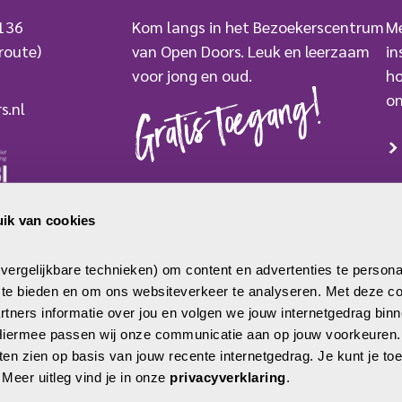
 136
Kom langs in het Bezoekerscentrum
Me
route)
van Open Doors. Leuk en leerzaam
in
voor jong en oud.
ho
Gratis toegang!
on
s.nl
BEZOEK ONS
ik van cookies
mer: 2779250
 0000 007733
ergelijkbare technieken) om content en advertenties te persona
a te bieden en om ons websiteverkeer te analyseren. Met deze co
tners informatie over jou en volgen we jouw internetgedrag binne
 Hiermee passen wij onze communicatie aan op jouw voorkeuren
aten zien op basis van jouw recente internetgedrag. Je kunt je t
. Meer uitleg vind je in onze 
privacyverklaring
.