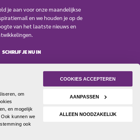
ld je aan voor onze maandelijkse
spiratiemail en we houden je op de
ogte van het laatste nieuws en
twikkelingen.
SCHRIJF JE NU IN
COOKIES ACCEPTEREN
liseren, om 
AANPASSEN
okies 
n, en mogelijk 
ALLEEN NOODZAKELIJK
. Ook kunnen we 
oestemming ook 
Facebook
LinkedIn
YouTube
Twitter
Instagram
Volg ons: