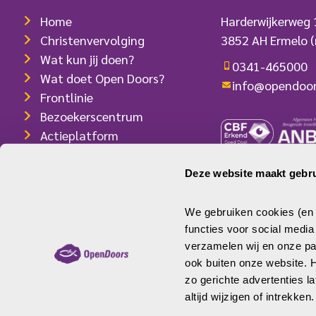
weten aan Open Doors. “De situatie
Home
Harderwijkerweg
is moeilijk. Bid dat er een […]
Christenvervolging
3852 AH Ermelo
(
Wat kun jij doen?
0341-465000
Wat doet Open Doors?
info@opendoor
Frontlinie
Bezoekerscentrum
Actieplatform
Webshop
Contact
Deze website maakt gebru
ANBI-/RSIN-num
Pers
IBAN: NL08 INGB
We gebruiken cookies (en v
functies voor social medi
verzamelen wij en onze par
ook buiten onze website.
zo gerichte advertenties l
© Open Doors
Disclaimer
Privacy
Cookies
altijd wijzigen of intrekken