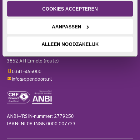
of intrekken. Meer uitleg vind je in onze 
Bezoekerscentrum
privacyverklaring
.
COOKIES ACCEPTEREN
Actieplatform
Webshop
Contact
AANPASSEN
Pers
OPEN DOORS
ALLEEN NOODZAKELIJK
Harderwijkerweg 136
3852 AH Ermelo
(route)
0341-465000
info@opendoors.nl
ANBI-/RSIN-nummer: 2779250
IBAN: NL08 INGB 0000 007733