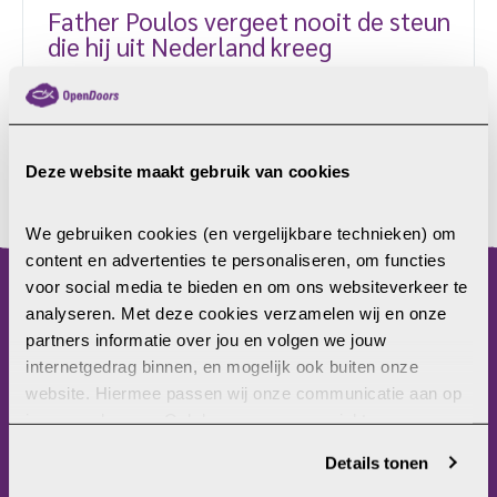
Father Poulos vergeet nooit de steun
die hij uit Nederland kreeg
Tijdens de Open Doors-dag van 8 oktober 2022 is er
nog meer ruimte ingeruimd om de vervolgde kerk te
ontmoeten. Dit jaar zullen er maar liefst vier
sprekers aanwezig zijn. De eerste van de vier
Deze website maakt gebruik van cookies
sprekers van dit jaar is father Poulos uit Irak. Hij kan
LEES MEER
zeer goed vertellen over de hulp die Open Doors
We gebruiken cookies (en vergelijkbare technieken) om 
bracht aan de mensen in zijn omgeving. “De Iraakse
content en advertenties te personaliseren, om functies 
regering kwam mij nooit vragen wat […]
voor social media te bieden en om ons websiteverkeer te 
analyseren. Met deze cookies verzamelen wij en onze 
menu
partners informatie over jou en volgen we jouw 
internetgedrag binnen, en mogelijk ook buiten onze 
Home
website. Hiermee passen wij onze communicatie aan op 
Christenvervolging
jouw voorkeuren. Ook kunnen we zo gerichte 
Wat kun jij doen?
advertenties laten zien op basis van jouw recente 
Wat doet Open Doors?
Details tonen
internetgedrag. Je kunt je toestemming ook altijd wijzigen 
Frontlinie