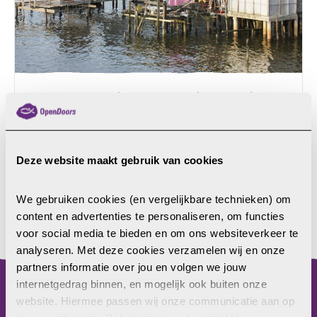
Internationale Dag van de Jeugd –
Hoe gaat het met de jeugd van de
vervolgde kerk?
Op de Internationale Dag van de Jeugd op 12
Deze website maakt gebruik van cookies
augustus is het thema ‘Betrokkenheid van jongeren
bij wereldwijde acties’. Open Doors-medewerkers
We gebruiken cookies (en vergelijkbare technieken) om 
ontmoeten jongeren wereldwijd en in dit artikel
content en advertenties te personaliseren, om functies 
delen we twee korte impressies van jongeren die
LEES MEER
voor social media te bieden en om ons websiteverkeer te 
hun bijdrage leveren in hun kerk en de maatschappij.
analyseren. Met deze cookies verzamelen wij en onze 
EloraElora, een christelijke vrouw van begin twintig,
partners informatie over jou en volgen we jouw 
leeft in Brunei, een klein sultanaat in Zuidoost-Azië.
internetgedrag binnen, en mogelijk ook buiten onze 
In het land (nummer 37 op de Ranglijst
website. Hiermee passen wij onze communicatie aan op 
menu
Christenvervolging) geldt […]