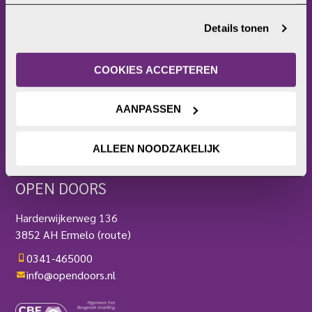
jouw voorkeuren. Ook kunnen we zo gerichte 
advertenties laten zien op basis van jouw recente 
Home
Details tonen
internetgedrag. Je kunt je toestemming ook altijd wijzigen 
Christenvervolging
of intrekken. Meer uitleg vind je in onze 
Wat kun jij doen?
privacyverklaring
.
Wat doet Open Doors?
COOKIES ACCEPTEREN
Frontlinie
Bezoekerscentrum
AANPASSEN
Actieplatform
Webshop
ALLEEN NOODZAKELIJK
Contact
Pers
OPEN DOORS
Harderwijkerweg 136
3852 AH Ermelo
(route)
0341-465000
info@opendoors.nl