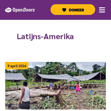
Ga
naar
DONEER
de
inhoud
Latijns-Amerika
9 april 2026