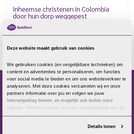
Inheemse christenen in Colombia
door hun dorp weggepest
Eerder dit jaar werden dertien christelijke gezinnen
gedwongen hun inheemse gemeenschap in Nariño,
Colombia, te verlaten. De reden? Hun geloof in
Jezus.
Deze website maakt gebruik van cookies
LEES MEER
We gebruiken cookies (en vergelijkbare technieken) om 
content en advertenties te personaliseren, om functies 
voor social media te bieden en om ons websiteverkeer te 
analyseren. Met deze cookies verzamelen wij en onze 
menu
partners informatie over jou en volgen we jouw 
internetgedrag binnen, en mogelijk ook buiten onze 
Home
website. Hiermee passen wij onze communicatie aan op 
Christenvervolging
jouw voorkeuren. Ook kunnen we zo gerichte 
Wat kun jij doen?
advertenties laten zien op basis van jouw recente 
Wat doet Open Doors?
Details tonen
internetgedrag. Je kunt je toestemming ook altijd wijzigen 
Frontlinie