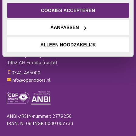
of intrekken. Meer uitleg vind je in onze 
Bezoekerscentrum
privacyverklaring
.
COOKIES ACCEPTEREN
Actieplatform
Webshop
Contact
AANPASSEN
Pers
OPEN DOORS
ALLEEN NOODZAKELIJK
Harderwijkerweg 136
3852 AH Ermelo
(route)
0341-465000
info@opendoors.nl
ANBI-/RSIN-nummer: 2779250
IBAN: NL08 INGB 0000 007733