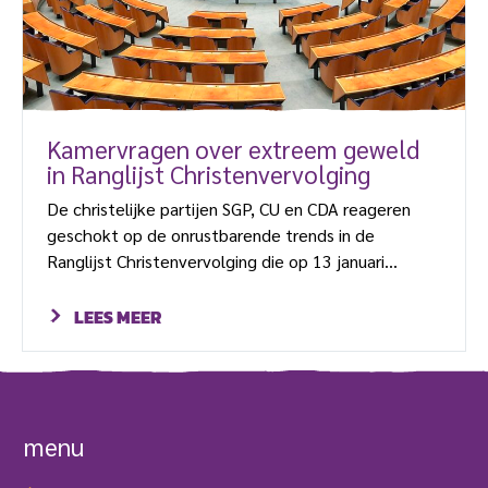
Kamervragen over extreem geweld
in Ranglijst Christenvervolging
De christelijke partijen SGP, CU en CDA reageren
geschokt op de onrustbarende trends in de
Ranglijst Christenvervolging die op 13 januari
gepresenteerd werd. Zij dringen aan op optreden
van regering en de ministers Kaag en Blok om
LEES MEER
landen als Nigeria en India aan te spreken op
geweldsincidenten tegen christenen en
straffeloosheid van de geweldplegers. SGP
fractievoorzitter Kees van der Staaij nam het
menu
voortouw bij het formuleren van de in totaal […]