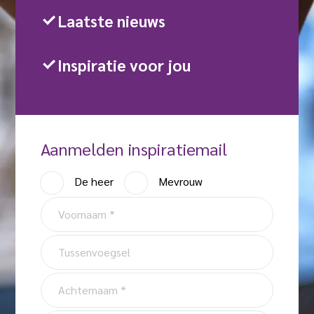
Laatste nieuws
Inspiratie voor jou
Aanmelden inspiratiemail
A
De heer
Mevrouw
a
V
n
o
h
o
T
e
r
u
f
n
s
A
a
s
c
a
e
h