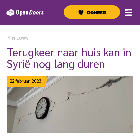
Ga
naar
DONEER
de
inhoud
NIEUWS
Terugkeer naar huis kan in
Syrië nog lang duren
22 februari 2023