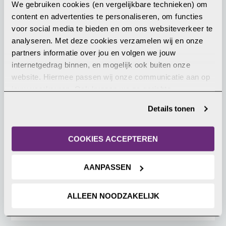
We gebruiken cookies (en vergelijkbare technieken) om 
content en advertenties te personaliseren, om functies 
7 mei 2026
voor social media te bieden en om ons websiteverkeer te 
analyseren. Met deze cookies verzamelen wij en onze 
partners informatie over jou en volgen we jouw 
internetgedrag binnen, en mogelijk ook buiten onze 
website. Hiermee passen wij onze communicatie aan op 
jouw voorkeuren. Ook kunnen we zo gerichte 
advertenties laten zien op basis van jouw recente 
Details tonen
internetgedrag. Je kunt je toestemming ook altijd wijzigen 
Sterft de kerk in het Midden-
of intrekken. Meer uitleg vind je in onze 
Oosten?
privacyverklaring
.
COOKIES ACCEPTEREN
Op veel plekken in het Midden-Oosten is het
christelijk geloof aan het verdwijnen of dreigt het
AANPASSEN
zelfs uit te sterven. Wat is er aan de hand?
ALLEEN NOODZAKELIJK
LEES MEER