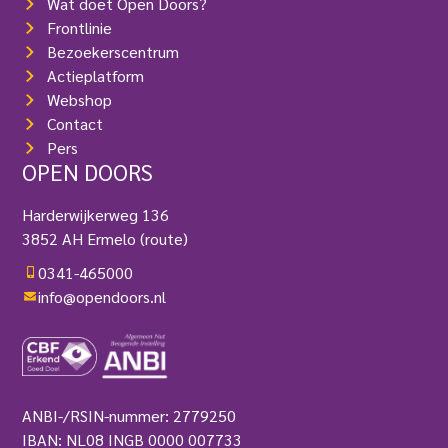
Wat doet Open Doors?
Frontlinie
Bezoekerscentrum
Actieplatform
Webshop
Contact
Pers
OPEN DOORS
Harderwijkerweg 136
3852 AH Ermelo
(route)
0341-465000
info@opendoors.nl
ANBI-/RSIN-nummer: 2779250
IBAN: NL08 INGB 0000 007733