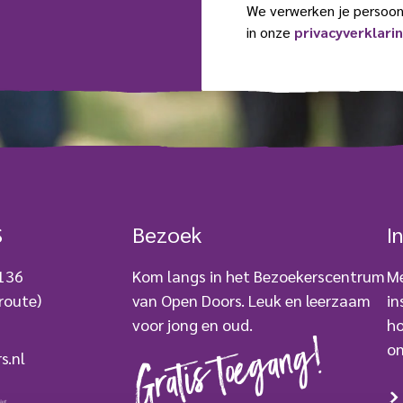
l
s
s
We verwerken je persoo
a
a
t
in onze
privacyverklari
e
m
)
d
l
(
r
V
e
e
r
s
e
(
i
V
s
e
t
r
)
e
S
Bezoek
I
i
s
t
 136
Kom langs in het Bezoekerscentrum
Me
)
route)
van Open Doors. Leuk en leerzaam
in
voor jong en oud.
ho
Gratis toegang!
on
s.nl