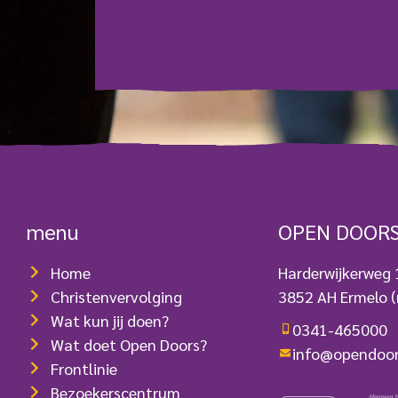
menu
OPEN DOOR
Home
Harderwijkerweg
Christenvervolging
3852 AH Ermelo
(
Wat kun jij doen?
0341-465000
Wat doet Open Doors?
info@opendoor
Frontlinie
Bezoekerscentrum