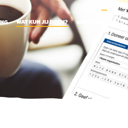
NL
EN
A
WAT KUN JIJ DOEN?
ING
WAT DOET OPEN D