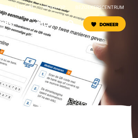
CTIEPLATFORM
WEBSHOP
BEZOEKERSCENTRUM
Zoeken
OORS?
FRONTLINIE
DONEER