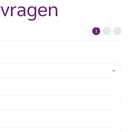
nvragen
1
2
3