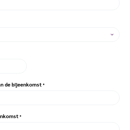
an de bijeenkomst
*
eenkomst
*