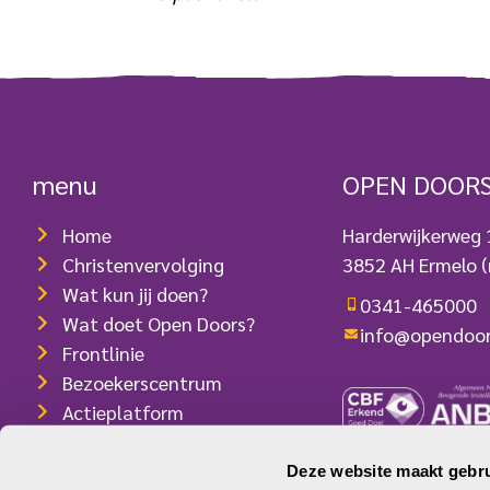
menu
OPEN DOOR
Home
Harderwijkerweg
Christenvervolging
3852 AH Ermelo
(
Wat kun jij doen?
0341-465000
Wat doet Open Doors?
info@opendoor
Frontlinie
Bezoekerscentrum
Actieplatform
Webshop
Contact
Deze website maakt gebru
ANBI-/RSIN-num