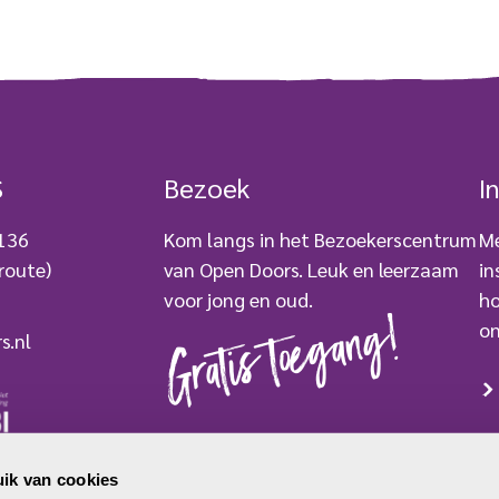
S
Bezoek
I
 136
Kom langs in het Bezoekerscentrum
Me
route)
van Open Doors. Leuk en leerzaam
in
voor jong en oud.
ho
Gratis toegang!
on
s.nl
BEZOEK ONS
ik van cookies
mer: 2779250