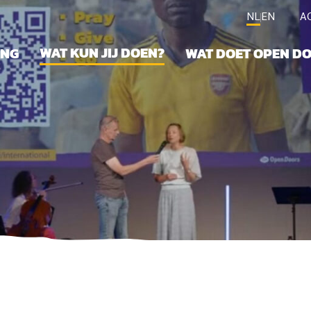
NL
EN
A
WAT KUN JIJ DOEN?
ING
WAT DOET OPEN D