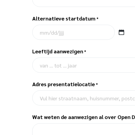
Alternatieve startdatum
*
M
M
Leeftijd aanwezigen
s
*
l
a
s
Adres presentatielocatie
h
*
D
D
s
Wat weten de aanwezigen al over Open D
l
a
s