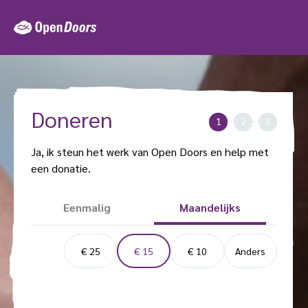
Ga
naar
de
inhoud
Doneren
1
2
3
Ja, ik steun het werk van Open Doors en help met
een donatie.
J
Eenmalig
Maandelijks
a
,
D
i
€ 25
€ 15
€ 10
Anders
o
k
n
g
a
e
t