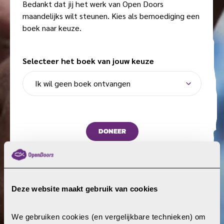
Bedankt dat jij het werk van Open Doors
e
i
maandelijks wilt steunen. Kies als bemoediging een
f
e
boek naar keuze.
b
e
d
Selecteer het boek van jouw keuze
r
a
g
m
a
a
DONEER
n
d
e
l
Deze website maakt gebruik van cookies
i
Steun vervolgde christenen
j
k
We gebruiken cookies (en vergelijkbare technieken) om 