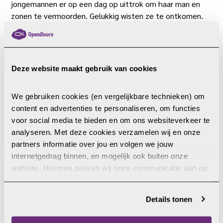
jongemannen er op een dag op uittrok om haar man en
zonen te vermoorden. Gelukkig wisten ze te ontkomen.
Maar in plaats van Myint werden twee andere dorpelingen
vermoord, die interesse hadden getoond in het christelijk
geloof.
Deze website maakt gebruik van cookies
Op de vlucht
We gebruiken cookies (en vergelijkbare technieken) om 
May en haar gezin zagen geen andere keuze dan hun dorp
content en advertenties te personaliseren, om functies 
te ontvluchten. Ze verloren daarbij alles wat ze hadden,
voor social media te bieden en om ons websiteverkeer te 
want hun huis werd leeggeroofd en platgebrand door de
analyseren. Met deze cookies verzamelen wij en onze 
mensen die hen vijandig gezind waren. Toen Open Doors-
partners informatie over jou en volgen we jouw 
partners over hun situatie hoorden, bemoedigden ze het
internetgedrag binnen, en mogelijk ook buiten onze 
gezin en gaven noodhulp. “Sinds we op de vlucht zijn,
website. Hiermee passen wij onze communicatie aan op 
heeft niemand de moeite genomen om naar ons welzijn
jouw voorkeuren. Ook kunnen we zo gerichte 
te vragen”, deelt May. “We zijn jullie zo dankbaar dat
advertenties laten zien op basis van jouw recente 
jullie naar ons verhaal hebben geluisterd en ons hebben
Details tonen
internetgedrag. Je kunt je toestemming ook altijd wijzigen 
geholpen!”
of intrekken. Meer uitleg vind je in onze 