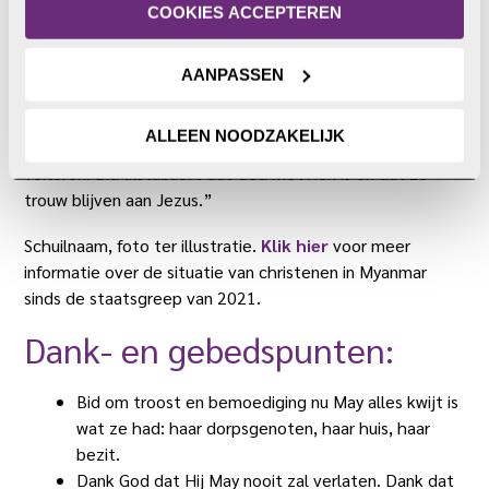
privacyverklaring
.
COOKIES ACCEPTEREN
May deelt haar zorgen over wat de staatsgreep en de
huidige burgeroorlog betekenen voor christenen in
Myanmar. “We hebben veel mensen tot Christus zien
AANPASSEN
komen in al de jaren dat we God dienen”, zegt ze. “Door
de oorlog en de vervolging zijn veel van die gelovigen van
ALLEEN NOODZAKELIJK
huis en haard verdreven. We zijn de verbinding met hen
verloren. Bid alstublieft dat God met hen is en dat ze
trouw blijven aan Jezus.”
Schuilnaam, foto ter illustratie.
Klik hier
voor meer
informatie over de situatie van christenen in Myanmar
sinds de staatsgreep van 2021.
Dank- en gebedspunten:
Bid om troost en bemoediging nu May alles kwijt is
wat ze had: haar dorpsgenoten, haar huis, haar
bezit.
Dank God dat Hij May nooit zal verlaten. Dank dat