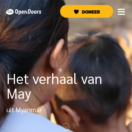
Ga
naar
DONEER
de
inhoud
Het verhaal van
May
uit Myanmar