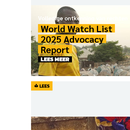
Volledige ontkenning van rechten
World Watch List
2025 Advocacy
Report
LEES MEER
LEES