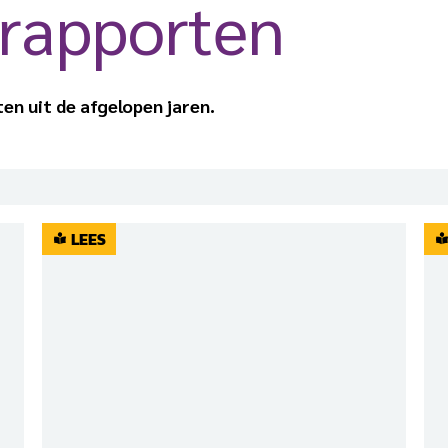
­­rapporten
n uit de afgelopen jaren.
LEES