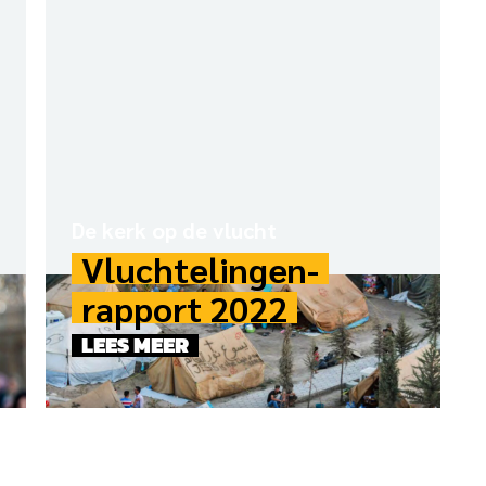
De kerk op de vlucht
Vluchtelingen­
rapport 2022
LEES MEER