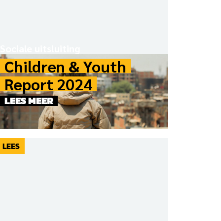
Sociale uitsluiting
Children & Youth
Report 2024
LEES MEER
LEES