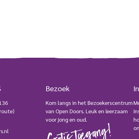
S
Bezoek
I
 136
Kom langs in het Bezoekerscentrum
Me
route)
van Open Doors. Leuk en leerzaam
in
voor jong en oud.
ho
Gratis toegang!
on
s.nl