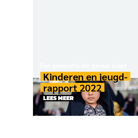
Een generatie die gevaar loopt
Kinderen en jeugd­
rapport 2022
LEES MEER