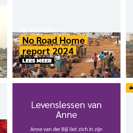
Op de vlucht
No Road Home
report 2024
LEES MEER
Levenslessen van
Anne
Anne van der Bijl liet zich in zijn