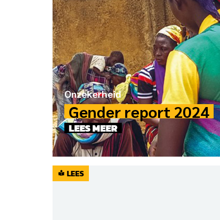
Onzekerheid
Gender report 2024
LEES MEER
LEES