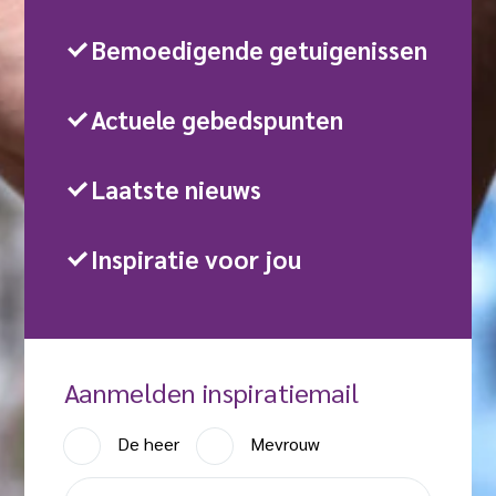
Bemoedigende getuigenissen
Actuele gebedspunten
Laatste nieuws
Inspiratie voor jou
Aanmelden inspiratiemail
A
De heer
Mevrouw
a
V
n