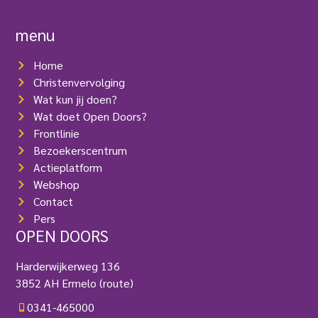
i
V
s
e
t
menu
r
)
e
i
Home
s
Christenvervolging
t
Wat kun jij doen?
)
Wat doet Open Doors?
Frontlinie
Bezoekerscentrum
Actieplatform
Webshop
Contact
Pers
OPEN DOORS
Harderwijkerweg 136
3852 AH Ermelo
(route)
0341-465000