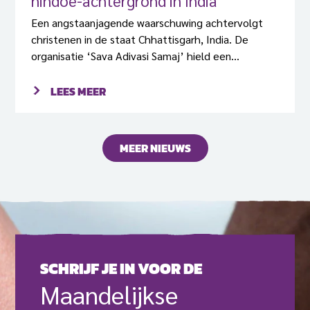
hindoe-achtergrond in India
Een angstaanjagende waarschuwing achtervolgt
christenen in de staat Chhattisgarh, India. De
organisatie ‘Sava Adivasi Samaj’ hield een
bijeenkomst in het dorp Chhotendongar met zo’n
800 dorpelingen, waarin een ultimatum werd
LEES MEER
gesteld: alle christenen met een hindoeïstische
achtergrond moeten een ‘Ghar Wapsi’ ondergaan –
een ceremonie om te vieren dat iemand terugkeert
MEER NIEUWS
naar het oude geloof. Iedereen die dit niet doet
vóór 30 april, zal de gevolgen daarvan ondervinden,
zo werd er gedreigd.
SCHRIJF JE IN VOOR DE
Maande­lijkse