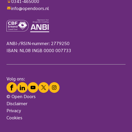
0341-465000
info@opendoors.nl
ANBI-/RSIN-nummer: 2779250
IBAN: NL08 INGB 0000 007733
Volg ons:
Facebook
LinkedIn
YouTube
Twitter
Instagram
© Open Doors
Disclaimer
Privacy
Cookies