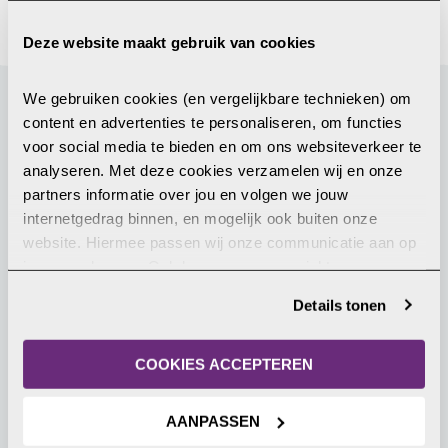
Deze website maakt gebruik van cookies
We gebruiken cookies (en vergelijkbare technieken) om 
content en advertenties te personaliseren, om functies 
Gerelateerd nieuws
voor social media te bieden en om ons websiteverkeer te 
analyseren. Met deze cookies verzamelen wij en onze 
partners informatie over jou en volgen we jouw 
24 juni 2026
internetgedrag binnen, en mogelijk ook buiten onze 
website. Hiermee passen wij onze communicatie aan op 
jouw voorkeuren. Ook kunnen we zo gerichte 
advertenties laten zien op basis van jouw recente 
Details tonen
internetgedrag. Je kunt je toestemming ook altijd wijzigen 
of intrekken. Meer uitleg vind je in onze 
privacyverklaring
.
COOKIES ACCEPTEREN
Grote demonstratie tegen
AANPASSEN
vermeende religieuze bekeringen