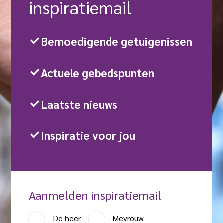
inspiratie­mail
Bemoedigende getuigenissen
Actuele gebedspunten
Laatste nieuws
Inspiratie voor jou
Aanmelden inspiratiemail
A
De heer
Mevrouw