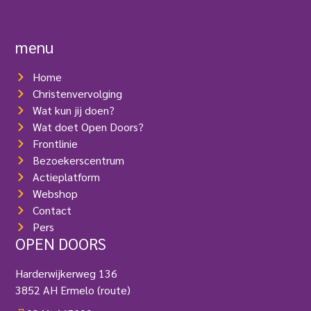
i
V
s
e
t
r
menu
)
e
i
Home
s
t
Christenvervolging
)
Wat kun jij doen?
Wat doet Open Doors?
Frontlinie
Bezoekerscentrum
Actieplatform
Webshop
Contact
Pers
OPEN DOORS
Harderwijkerweg 136
3852 AH Ermelo
(route)