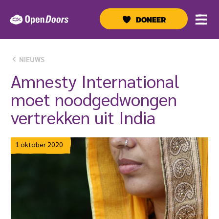
Ga
naar
DONEER
de
inhoud
NIEUWS
Amnesty International
moet noodgedwongen
vertrekken uit India
1 oktober 2020