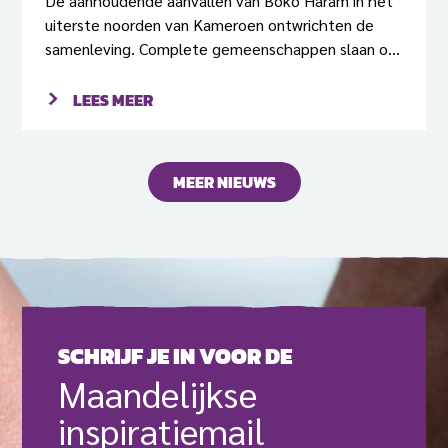
De aanhoudende aanvallen van Boko Haram in het
uiterste noorden van Kameroen ontwrichten de
samenleving. Complete gemeenschappen slaan op
de vlucht. Sommigen zoeken hun heil in naburige
dorpen en anderen, zoals de gemeenschap van
LEES MEER
Njengui, besloten om helemaal van regio te
veranderen en een nieuwe gemeenschap te
stichten op een plek die heel ver weg is van alles
MEER NIEUWS
wat ze ooit kenden.
SCHRIJF JE IN VOOR DE
Maande­lijkse
inspiratie­mail