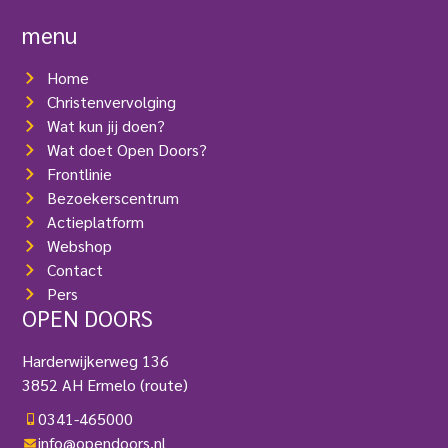
s
e
t
r
menu
)
e
i
Home
s
t
Christenvervolging
)
Wat kun jij doen?
Wat doet Open Doors?
Frontlinie
Bezoekerscentrum
Actieplatform
Webshop
Contact
Pers
OPEN DOORS
Harderwijkerweg 136
3852 AH Ermelo
(route)
0341-465000
info@opendoors.nl