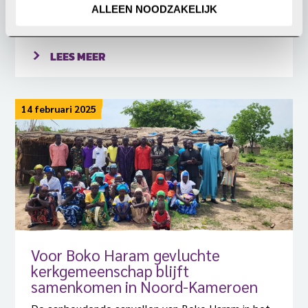
jihadistisch geweld in Nigeria. Wat kunnen wij, vanuit
ALLEEN NOODZAKELIJK
West-Europa, doen tegen dit geweld?
LEES MEER
14 februari 2025
Voor Boko Haram gevluchte
kerkgemeenschap blijft
samenkomen in Noord-Kameroen