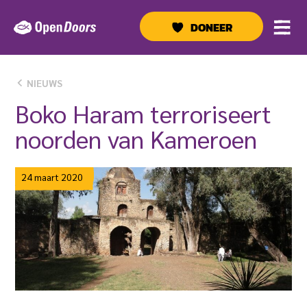
Ga
naar
DONEER
de
inhoud
NIEUWS
Boko Haram terroriseert
noorden van Kameroen
24 maart 2020