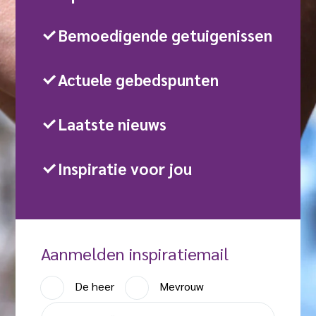
Bemoedigende getuigenissen
Actuele gebedspunten
Laatste nieuws
Inspiratie voor jou
Aanmelden inspiratiemail
A
De heer
Mevrouw
a
V