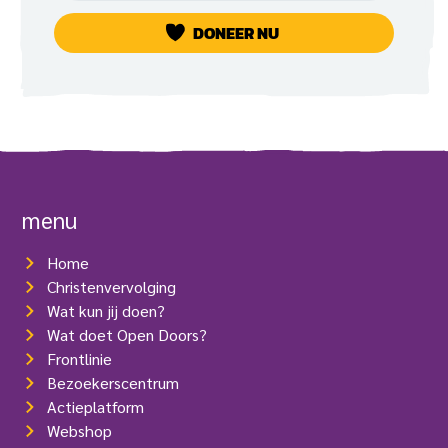
d
e
DONEER NU
r
n
a
t
g
i
e
menu
Home
Christenvervolging
Wat kun jij doen?
Wat doet Open Doors?
Frontlinie
Bezoekerscentrum
Actieplatform
Webshop