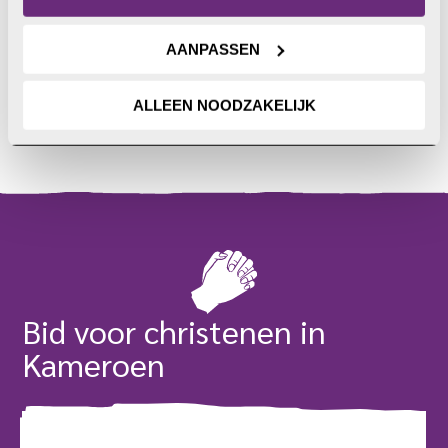
het bieden van noodhulp
aan slachtoffers van
vervolging en fysiek geweld.
AANPASSEN
het geven van trainingen.
het opzetten van sociaaleconomische projecten,
zodat christenen hun eigen bestaan kunnen
ALLEEN NOODZAKELIJK
opbouwen.
Bid voor christenen in
Kameroen