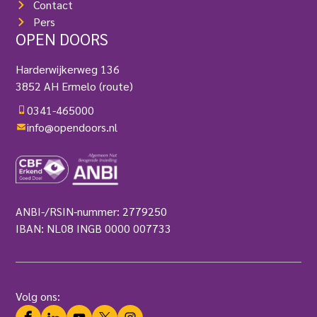
Contact
Pers
OPEN DOORS
Harderwijkerweg 136
3852 AH Ermelo
(route)
0341-465000
info@opendoors.nl
ANBI-/RSIN-nummer: 2779250
IBAN: NL08 INGB 0000 007733
Volg ons:
Facebook
LinkedIn
YouTube
Twitter
Instagram