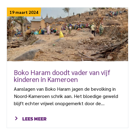
veranderen en een nieuwe gemeenschap te
stichten op een plek die heel ver weg is van alles
19 maart 2024
wat ze ooit kenden.
Boko Haram doodt vader van vijf
kinderen in Kameroen
Aanslagen van Boko Haram jagen de bevolking in
Noord-Kameroen schrik aan. Het bloedige geweld
blijft echter vrijwel onopgemerkt door de
wereldgemeenschap.
LEES MEER