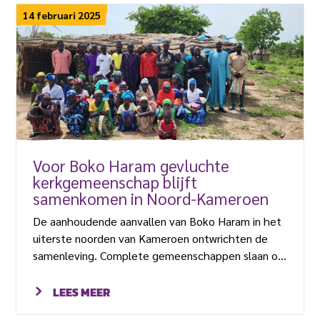
14 februari 2025
Voor Boko Haram gevluchte
kerkgemeenschap blijft
samenkomen in Noord-Kameroen
De aanhoudende aanvallen van Boko Haram in het
uiterste noorden van Kameroen ontwrichten de
samenleving. Complete gemeenschappen slaan op
de vlucht. Sommigen zoeken hun heil in naburige
dorpen en anderen, zoals de gemeenschap van
LEES MEER
Njengui, besloten om helemaal van regio te