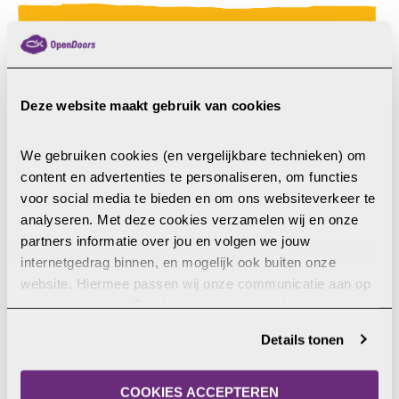
“Toen Boko Haram aanviel, riepen ze
‘Allahu Akbar’ (Allah is groter). Ze roepen
dat altijd als ze aanvallen. Word je
Deze website maakt gebruik van cookies
gevangen, dan krijg je eerst de kans je te
bekeren tot de islam. Weiger je, dan
vermoorden ze je.”
We gebruiken cookies (en vergelijkbare technieken) om 
content en advertenties te personaliseren, om functies 
voor social media te bieden en om ons websiteverkeer te 
analyseren. Met deze cookies verzamelen wij en onze 
partners informatie over jou en volgen we jouw 
Voorganger Mamoud (schuilnaam)
internetgedrag binnen, en mogelijk ook buiten onze 
Wat doet Open Doors?
website. Hiermee passen wij onze communicatie aan op 
jouw voorkeuren. Ook kunnen we zo gerichte 
advertenties laten zien op basis van jouw recente 
In samenwerking met lokale partners en kerken
Details tonen
internetgedrag. Je kunt je toestemming ook altijd wijzigen 
ondersteunt Open Doors de vervolgde kerk in Kameroen
of intrekken. Meer uitleg vind je in onze 
op een aantal manieren, bijvoorbeeld met:
privacyverklaring
.
COOKIES ACCEPTEREN