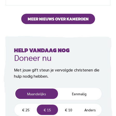
maart gedood in het dorp Ungwan Wakili. Vier
dagen later werden nog eens tien christenen in
Langson door Fulani-extremisten vermoord. In
MEER NIEUWS OVER KAMEROEN
Kaduna vond eind december ook al een bloedige
aanval op christenen plaats. In de dorpen Malagum,
Kamuru-Ikulu en […]
HELP VANDAAG NOG
Doneer nu
Met jouw gift steun je vervolgde christenen die
hulp nodig hebben.
F
Maandelijks
Eenmalig
r
e
B
q
€ 25
€ 15
€ 10
Anders
e
u