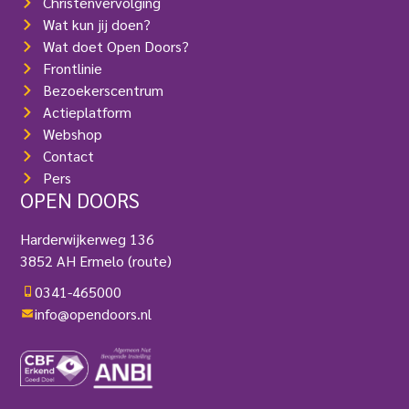
Christenvervolging
)
Wat kun jij doen?
Wat doet Open Doors?
Frontlinie
Bezoekerscentrum
Actieplatform
Webshop
Contact
Pers
OPEN DOORS
Harderwijkerweg 136
3852 AH Ermelo
(route)
0341-465000
info@opendoors.nl