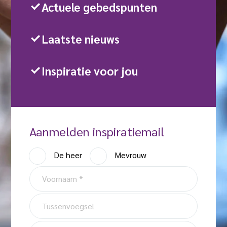
Actuele gebedspunten
Laatste nieuws
Inspiratie voor jou
Aanmelden inspiratiemail
A
De heer
Mevrouw
a
V
n
o
h
o
T
e
r
u
f
n
s
A