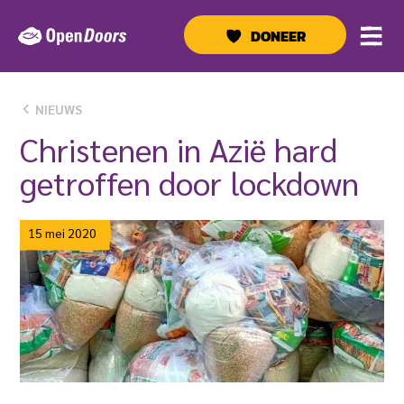
Ga
naar
DONEER
de
inhoud
NIEUWS
Christenen in Azië hard
getroffen door lockdown
15 mei 2020