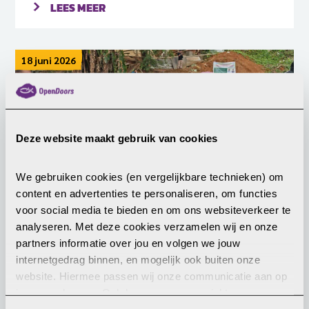
LEES MEER
18 juni 2026
Deze website maakt gebruik van cookies
We gebruiken cookies (en vergelijkbare technieken) om 
content en advertenties te personaliseren, om functies 
Christenen in India geconfronteerd
voor social media te bieden en om ons websiteverkeer te 
met discriminatie en geweld
analyseren. Met deze cookies verzamelen wij en onze 
partners informatie over jou en volgen we jouw 
De afgelopen maanden hebben zich talloze
internetgedrag binnen, en mogelijk ook buiten onze 
incidenten voorgedaan. Daarbij werden
website. Hiermee passen wij onze communicatie aan op 
kerkdiensten verstoord, predikanten bedreigd of
jouw voorkeuren. Ook kunnen we zo gerichte 
aangevallen en de bouw van veel kerken stilgelegd.
advertenties laten zien op basis van jouw recente 