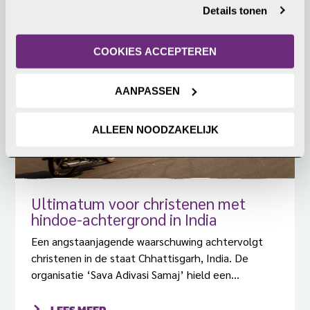
LEES MEER
Details tonen
internetgedrag. Je kunt je toestemming ook altijd wijzigen 
of intrekken. Meer uitleg vind je in onze 
privacyverklaring
.
COOKIES ACCEPTEREN
11 mei 2026
AANPASSEN
ALLEEN NOODZAKELIJK
Ultimatum voor christenen met
hindoe-achtergrond in India
Een angstaanjagende waarschuwing achtervolgt
christenen in de staat Chhattisgarh, India. De
organisatie ‘Sava Adivasi Samaj’ hield een
bijeenkomst in het dorp Chhotendongar met zo’n
800 dorpelingen, waarin een ultimatum werd