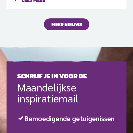
LEES MEER
gesteld: alle christenen met een hindoeïstische
achtergrond moeten een ‘Ghar Wapsi’ ondergaan –
een ceremonie om te vieren dat iemand terugkeert
MEER NIEUWS
naar het oude geloof. Iedereen die dit niet doet
vóór 30 april, zal de gevolgen daarvan ondervinden,
zo werd er gedreigd.
SCHRIJF JE IN VOOR DE
Maande­lijkse
inspiratie­mail
Bemoedigende getuigenissen