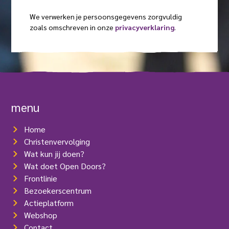
i
s
a
a
s
We verwerken je persoonsgegevens zorgvuldig
e
m
t
d
zoals omschreven in onze
privacyverklaring
.
l
)
(
r
V
e
e
s
r
e
(
i
V
s
e
t
r
menu
)
e
i
Home
s
t
Christenvervolging
)
Wat kun jij doen?
Wat doet Open Doors?
Frontlinie
Bezoekerscentrum
Actieplatform
Webshop
Contact