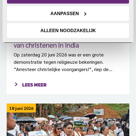
AANPASSEN
Grote demonstratie tegen
ALLEEN NOODZAKELIJK
vermeende religieuze bekeringen
van christenen in India
Op zaterdag 20 juni 2026 was er een grote
demonstratie tegen religieuze bekeringen.
“Arresteer christelijke voorgangers!”, riep de
menigte.
LEES MEER
18 juni 2026