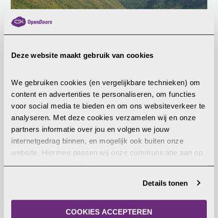
Opnieuw moorden in Congo, vrees
Deze website maakt gebruik van cookies
voor nieuwe aanvallen ADF
Half juli vermoordde de islamitische terreurgroep
We gebruiken cookies (en vergelijkbare technieken) om 
ADF tijdens drie aanvallen in het gebied Beni, in
content en advertenties te personaliseren, om functies 
Noord-Kivu (DRC), meer dan twintig mensen. Veel
voor social media te bieden en om ons websiteverkeer te 
anderen sloegen op de vlucht. De overlevenden
analyseren. Met deze cookies verzamelen wij en onze 
vrezen voor nieuwe aanvallen.
LEES MEER
partners informatie over jou en volgen we jouw 
internetgedrag binnen, en mogelijk ook buiten onze 
website. Hiermee passen wij onze communicatie aan op 
jouw voorkeuren. Ook kunnen we zo gerichte 
24 juni 2026
advertenties laten zien op basis van jouw recente 
Details tonen
internetgedrag. Je kunt je toestemming ook altijd wijzigen 
of intrekken. Meer uitleg vind je in onze 
privacyverklaring
.
COOKIES ACCEPTEREN