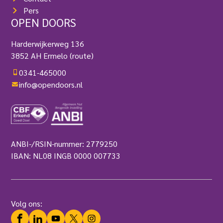
Pers
OPEN DOORS
Harderwijkerweg 136
3852 AH Ermelo
(route)
0341-465000
info@opendoors.nl
ANBI-/RSIN-nummer: 2779250
IBAN: NL08 INGB 0000 007733
Volg ons:
Facebook
LinkedIn
YouTube
Twitter
Instagram