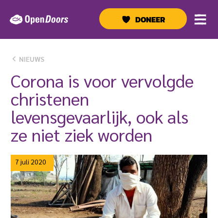
Ga
naar
DONEER
de
inhoud
NIEUWS
Corona is voor vervolgde
christenen
levensgevaarlijk, ook als
ze niet ziek worden
7 juli 2020