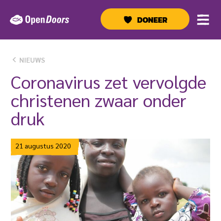
Ga
naar
DONEER
de
inhoud
NIEUWS
Coronavirus zet vervolgde
christenen zwaar onder
druk
21 augustus 2020