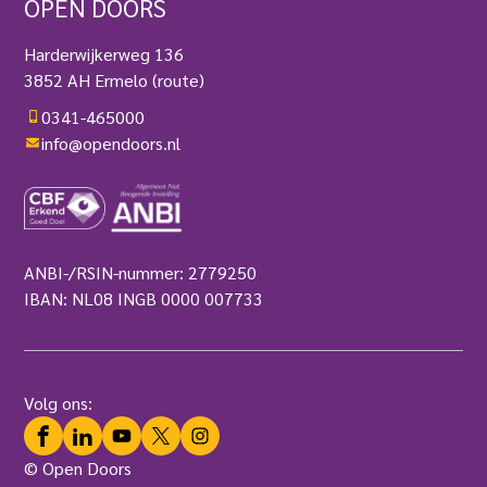
OPEN DOORS
Harderwijkerweg 136
3852 AH Ermelo
(route)
0341-465000
info@opendoors.nl
ANBI-/RSIN-nummer: 2779250
IBAN: NL08 INGB 0000 007733
Volg ons:
Facebook
LinkedIn
YouTube
Twitter
Instagram
© Open Doors