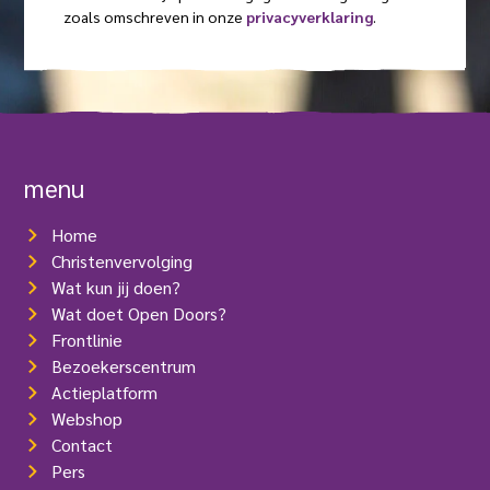
m
t
d
zoals omschreven in onze
privacyverklaring
.
l
)
(
r
V
e
e
s
r
e
(
i
V
s
e
t
r
menu
)
e
i
Home
s
t
Christenvervolging
)
Wat kun jij doen?
Wat doet Open Doors?
Frontlinie
Bezoekerscentrum
Actieplatform
Webshop
Contact
Pers