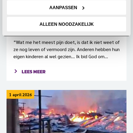
AANPASSEN
Twaalf jaar in onzekerheid: moeder
Ruth uit Nigeria over haar twee
ALLEEN NOODZAKELIJK
ontvoerde dochters
“Wat me het meest pijn doet, is dat ik niet weet of
ze nog leven of vermoord zijn. Anderen hebben hun
eigen kinderen al wel gezien… Ik bid God om
duidelijkheid: dat ik met mijn eigen ogen kan zien of
ze nog leven of dat ik hoor dat ze gestorven zijn.”
LEES MEER
Aan het woord is Ruth, moeder van twee meisjes
die twaalf jaar geleden werden ontvoerd in Chibok,
Nigeria. “Hun namen zijn Godiya Bitrus en Hauwa
1 april 2026
Bitrus.” Godiya is haar dochter en Hauwa haar
stiefdochter.