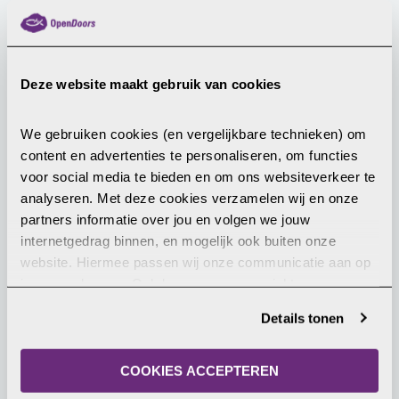
Hoopvol signaal VN-experts over
geweld tegen christelijke meisjes en
vrouwen in Nigeria
Deze website maakt gebruik van cookies
Een verklaring van 8 juni van een groep VN-experts
waarin de Nigeriaanse regering wordt opgeroepen
We gebruiken cookies (en vergelijkbare technieken) om 
om “dringend op te treden” om “geweld gericht
content en advertenties te personaliseren, om functies 
op christenen en andere religieuze minderheden”
voor social media te bieden en om ons websiteverkeer te 
te voorkomen, is volgens Open Doors een hoopvol
LEES MEER
analyseren. Met deze cookies verzamelen wij en onze 
signaal.
partners informatie over jou en volgen we jouw 
internetgedrag binnen, en mogelijk ook buiten onze 
website. Hiermee passen wij onze communicatie aan op 
14 april 2026
jouw voorkeuren. Ook kunnen we zo gerichte 
advertenties laten zien op basis van jouw recente 
Details tonen
internetgedrag. Je kunt je toestemming ook altijd wijzigen 
of intrekken. Meer uitleg vind je in onze 
privacyverklaring
.
COOKIES ACCEPTEREN