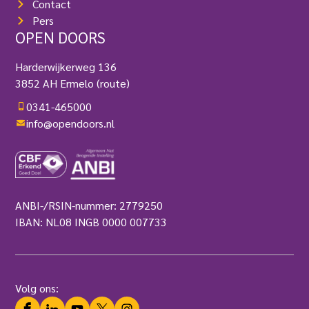
Contact
Pers
OPEN DOORS
Harderwijkerweg 136
3852 AH Ermelo
(route)
0341-465000
info@opendoors.nl
ANBI-/RSIN-nummer: 2779250
IBAN: NL08 INGB 0000 007733
Volg ons:
Facebook
LinkedIn
YouTube
Twitter
Instagram