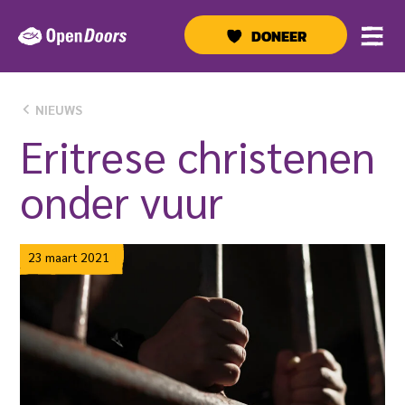
Ga
naar
DONEER
de
inhoud
NIEUWS
Eritrese christenen
onder vuur
23 maart 2021