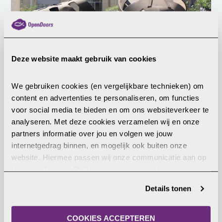
Eritrese predikant sterft in
Deze website maakt gebruik van cookies
gevangenis
Dominee Girmay Araya, een van de oprichters van
We gebruiken cookies (en vergelijkbare technieken) om 
de Volle Evangelie Kerk in Eritrea, is in zijn cel
content en advertenties te personaliseren, om functies 
overleden. Hij zat al 2,5 jaar gevangen. Girmay werd
voor social media te bieden en om ons websiteverkeer te 
in 2021 gearresteerd en opgesloten in een
analyseren. Met deze cookies verzamelen wij en onze 
maximaal beveiligde gevangenis. De oorzaak van
LEES MEER
partners informatie over jou en volgen we jouw 
zijn overlijden is niet bekendgemaakt. Hij leed
internetgedrag binnen, en mogelijk ook buiten onze 
waarschijnlijk aan diabetes en andere aandoeningen
website. Hiermee passen wij onze communicatie aan op 
die vaak verband houden met langdurige
25 januari 2024
jouw voorkeuren. Ook kunnen we zo gerichte 
gevangenisstraf en marteling. Girmay laat een
advertenties laten zien op basis van jouw recente 
vrouw en vijf kinderen achter. […]
Details tonen
internetgedrag. Je kunt je toestemming ook altijd wijzigen 
of intrekken. Meer uitleg vind je in onze 
privacyverklaring
.
COOKIES ACCEPTEREN