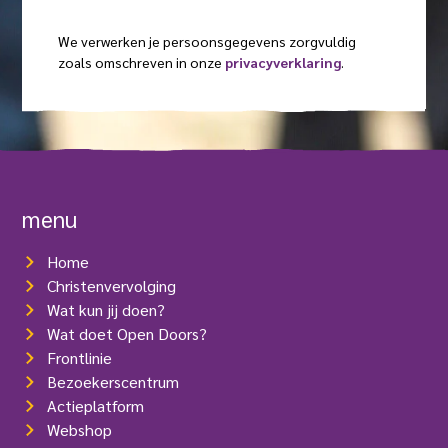
a
l
i
s
a
a
s
We verwerken je persoonsgegevens zorgvuldig
e
m
t
d
zoals omschreven in onze
privacyverklaring
.
l
)
(
r
V
e
e
s
r
e
(
i
V
s
e
t
r
menu
)
e
i
Home
s
t
Christenvervolging
)
Wat kun jij doen?
Wat doet Open Doors?
Frontlinie
Bezoekerscentrum
Actieplatform
Webshop