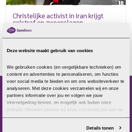
Christelijke activist in Iran krijgt
celstraf en zweepslagen
De Iraans-christelijke activist Mary Mohammadi is
veroordeeld tot drie maanden plus een dag
gevangenisstraf en tien zweepslagen voor haar
Deze website maakt gebruik van cookies
aandeel bij een protestdemonstratie. De 21-jarige
activiste is niet om haar geloof bestraft, zegt de
LEES MEER
mensenrechtenorganisatie Article18. De rechtbank
We gebruiken cookies (en vergelijkbare technieken) om 
heeft Mohammadi veroordeeld vanwege haar
content en advertenties te personaliseren, om functies 
vermeende deelname aan een demonstratie tegen
voor social media te bieden en om ons websiteverkeer te 
het neerhalen van een Oekraïens vliegtuig in
analyseren. Met deze cookies verzamelen wij en onze 
menu
januari. Het Iraanse leger schoot het toestel
partners informatie over jou en volgen we jouw 
hoogstwaarschijnlijk per ongeluk uit de lucht.
internetgedrag binnen, en mogelijk ook buiten onze 
Home
Omdat […]
website. Hiermee passen wij onze communicatie aan op 
Christenvervolging
jouw voorkeuren. Ook kunnen we zo gerichte 
Wat kun jij doen?
advertenties laten zien op basis van jouw recente 
Details tonen
Wat doet Open Doors?
internetgedrag. Je kunt je toestemming ook altijd wijzigen 