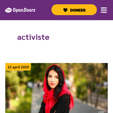
Ga
naar
DONEER
de
inhoud
activiste
23 april 2020