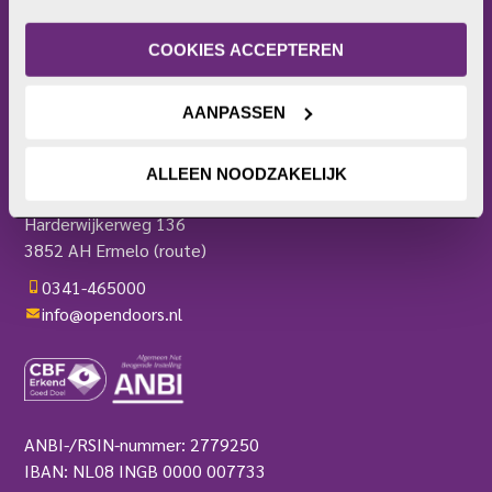
Frontlinie
of intrekken. Meer uitleg vind je in onze 
Bezoekerscentrum
privacyverklaring
.
COOKIES ACCEPTEREN
Actieplatform
Webshop
AANPASSEN
Contact
Pers
OPEN DOORS
ALLEEN NOODZAKELIJK
Harderwijkerweg 136
3852 AH Ermelo
(route)
0341-465000
info@opendoors.nl
ANBI-/RSIN-nummer: 2779250
IBAN: NL08 INGB 0000 007733