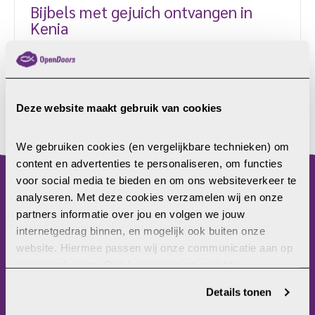
Bijbels met gejuich ontvangen in
Kenia
“Bedankt dat julllie ons een Bijbel hebben
gegeven!” Zo reageerde een groep Keniaanse
vrouwen, toen ze afgelopen maand dertig Bijbels in
het Swahili kregen van Open Doors. De vrouwen
Deze website maakt gebruik van cookies
wonen aan de oostkust van Kenia, waar veel
LEES MEER
moslims leven. In augustus bezochten veldwerkers
We gebruiken cookies (en vergelijkbare technieken) om 
van Open Doors tijdens een reis van het
content en advertenties te personaliseren, om functies 
International Presence Ministry een kerk aan de kust
voor social media te bieden en om ons websiteverkeer te 
van Kenia. Samen met supporters overhandigden zij
analyseren. Met deze cookies verzamelen wij en onze 
menu
Bijbels aan de kerkgemeenschap. […]
partners informatie over jou en volgen we jouw 
internetgedrag binnen, en mogelijk ook buiten onze 
Home
website. Hiermee passen wij onze communicatie aan op 
Christenvervolging
jouw voorkeuren. Ook kunnen we zo gerichte 
Wat kun jij doen?
advertenties laten zien op basis van jouw recente 
Wat doet Open Doors?
Details tonen
internetgedrag. Je kunt je toestemming ook altijd wijzigen 
Frontlinie