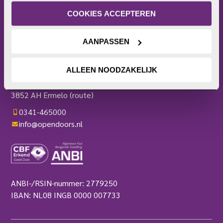
of intrekken. Meer uitleg vind je in onze 
Bezoekerscentrum
privacyverklaring
.
Actieplatform
COOKIES ACCEPTEREN
Webshop
Contact
AANPASSEN
Pers
OPEN DOORS
ALLEEN NOODZAKELIJK
Harderwijkerweg 136
3852 AH Ermelo
(route)
0341-465000
info@opendoors.nl
ANBI-/RSIN-nummer: 2779250
IBAN: NL08 INGB 0000 007733