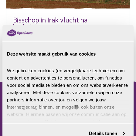
Bisschop in Irak vlucht na
bedreigingen
De Iraakse bisschop Bahzad Mziri is door
bedreigingen zijn land ontvlucht. Een uitlating op
Facebook over de islam werd als beledigend
Deze website maakt gebruik van cookies
beschouwd en moslims reageerden woedend. De
bisschop wordt beschuldigd van godslastering en de
LEES MEER
We gebruiken cookies (en vergelijkbare technieken) om 
kerkdeuren blijven gesloten. Middle East Concern
content en advertenties te personaliseren, om functies 
(MEC) publiceerde onlangs een artikel over deze
voor social media te bieden en om ons websiteverkeer te 
bisschop van de doopsgezinde kerk in Irak. MEC is
analyseren. Met deze cookies verzamelen wij en onze 
een organisatie die christenen in het Midden-Oosten
partners informatie over jou en volgen we jouw 
menu
en Noord-Afrika ondersteunt die vanwege hun
internetgedrag binnen, en mogelijk ook buiten onze 
geloof […]
website. Hiermee passen wij onze communicatie aan op 
Home
jouw voorkeuren. Ook kunnen we zo gerichte 
Christenvervolging
advertenties laten zien op basis van jouw recente 
Wat kun jij doen?
Details tonen