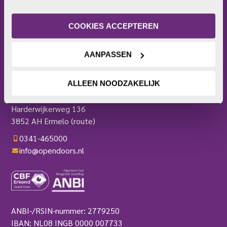
internetgedrag. Je kunt je toestemming ook altijd wijzigen 
Wat doet Open Doors?
of intrekken. Meer uitleg vind je in onze 
Frontlinie
privacyverklaring
.
Bezoekerscentrum
COOKIES ACCEPTEREN
Actieplatform
Webshop
AANPASSEN
Contact
Pers
ALLEEN NOODZAKELIJK
OPEN DOORS
Harderwijkerweg 136
3852 AH Ermelo
(route)
0341-465000
info@opendoors.nl
ANBI-/RSIN-nummer: 2779250
IBAN: NL08 INGB 0000 007733