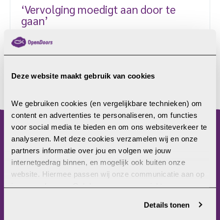
‘Vervolging moedigt aan door te
gaan’
In de week van de Tweede Kamerverkiezingen
spreekt Open Doors met Joël Voordewind, warm
pleitbezorger van de rechten van vervolgde
christenen en vertrekkend Kamerlid. Hij was bijna
Deze website maakt gebruik van cookies
vijftien jaar kamerlid voor de ChristenUnie en
LEES MEER
daarvoor tien jaar medewerker. “Het is geen baan
We gebruiken cookies (en vergelijkbare technieken) om 
van 9 tot 5. Je bent in het weekend altijd wel bezig.
content en advertenties te personaliseren, om functies 
In de vakanties lopen dingen door. Met name als het
voor social media te bieden en om ons websiteverkeer te 
gaat om godsdienstvrijheid. Als mensen in […]
analyseren. Met deze cookies verzamelen wij en onze 
menu
partners informatie over jou en volgen we jouw 
internetgedrag binnen, en mogelijk ook buiten onze 
Home
website. Hiermee passen wij onze communicatie aan op 
Christenvervolging
jouw voorkeuren. Ook kunnen we zo gerichte 
Wat kun jij doen?
advertenties laten zien op basis van jouw recente 
Wat doet Open Doors?
Details tonen
internetgedrag. Je kunt je toestemming ook altijd wijzigen 
Frontlinie