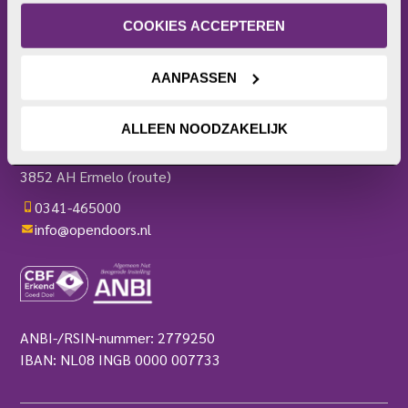
of intrekken. Meer uitleg vind je in onze 
Bezoekerscentrum
privacyverklaring
.
COOKIES ACCEPTEREN
Actieplatform
Webshop
Contact
AANPASSEN
Pers
OPEN DOORS
ALLEEN NOODZAKELIJK
Harderwijkerweg 136
3852 AH Ermelo
(route)
0341-465000
info@opendoors.nl
ANBI-/RSIN-nummer: 2779250
IBAN: NL08 INGB 0000 007733