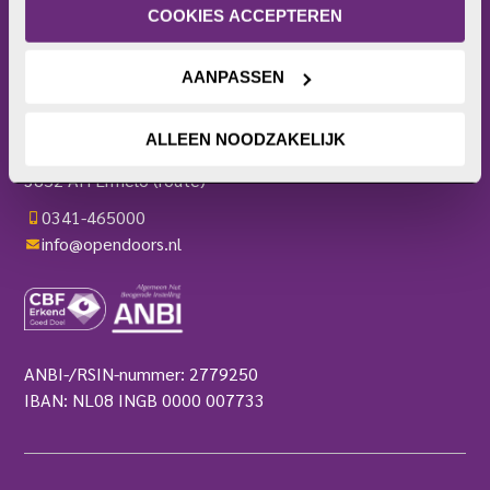
Actieplatform
privacyverklaring
.
COOKIES ACCEPTEREN
Webshop
Contact
AANPASSEN
Pers
OPEN DOORS
ALLEEN NOODZAKELIJK
Harderwijkerweg 136
3852 AH Ermelo
(route)
0341-465000
info@opendoors.nl
ANBI-/RSIN-nummer: 2779250
IBAN: NL08 INGB 0000 007733