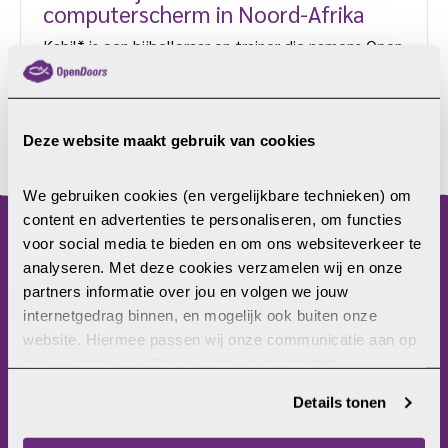
computerscherm in Noord-Afrika
Kabil* is een bijbelleraar en trainer die namens Open
Doors de verschillende trainers in kerken in Noord-
Afrika onderwijst hoe zij in hun kerken
discipelschapstraining kunnen geven. Tot voor kort
reisde hij langs de kerken, maar door het
Deze website maakt gebruik van cookies
LEES MEER
coronavirus werkt hij nu online. Eerder dit jaar
vertelde hij aan een medewerker over de vervolging
We gebruiken cookies (en vergelijkbare technieken) om 
van christenen in zijn land in Noord-Afrika. Kabil: “De
content en advertenties te personaliseren, om functies 
autoriteiten kunnen onze gebouwen sluiten, maar
voor social media te bieden en om ons websiteverkeer te 
menu
de kerk […]
analyseren. Met deze cookies verzamelen wij en onze 
partners informatie over jou en volgen we jouw 
Home
internetgedrag binnen, en mogelijk ook buiten onze 
Christenvervolging
website. Hiermee passen wij onze communicatie aan op 
Wat kun jij doen?
jouw voorkeuren. Ook kunnen we zo gerichte 
Wat doet Open Doors?
advertenties laten zien op basis van jouw recente 
Frontlinie
Details tonen
internetgedrag. Je kunt je toestemming ook altijd wijzigen 
Bezoekerscentrum
of intrekken. Meer uitleg vind je in onze 