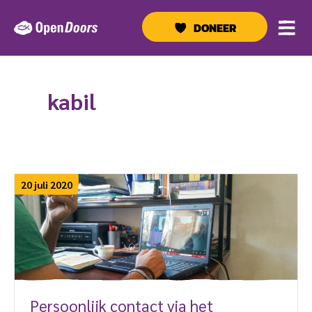
Ga
naar
DONEER
de
inhoud
kabil
20 juli 2020
Persoonlijk contact via het