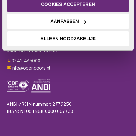
Actieplatform
privacyverklaring
.
COOKIES ACCEPTEREN
Webshop
Contact
AANPASSEN
Pers
OPEN DOORS
ALLEEN NOODZAKELIJK
Harderwijkerweg 136
3852 AH Ermelo
(route)
0341-465000
info@opendoors.nl
ANBI-/RSIN-nummer: 2779250
IBAN: NL08 INGB 0000 007733