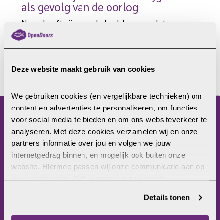
als gevolg van de oorlog
Nezar heeft zijn moederland Jemen verlaten, en
woont in Europa. Hij nam niet alleen afscheid van
zijn land, maar ook van de Islam. Hij noemt zichzelf
nu een volgeling van Jezus. Hij maakt zich grote
zorgen over de schrijnende armoede in Jemen en
Deze website maakt gebruik van cookies
LEES MEER
probeert de helpende hand toe te steken aan
landgenoten in nood. Hij signaleert een enorme
We gebruiken cookies (en vergelijkbare technieken) om 
stijging van het aantal kindhuwelijken sinds het
content en advertenties te personaliseren, om functies 
uitbreken van de oorlog in […]
voor social media te bieden en om ons websiteverkeer te 
menu
analyseren. Met deze cookies verzamelen wij en onze 
partners informatie over jou en volgen we jouw 
Home
internetgedrag binnen, en mogelijk ook buiten onze 
Christenvervolging
website. Hiermee passen wij onze communicatie aan op 
Wat kun jij doen?
jouw voorkeuren. Ook kunnen we zo gerichte 
Wat doet Open Doors?
advertenties laten zien op basis van jouw recente 
Frontlinie
Details tonen
internetgedrag. Je kunt je toestemming ook altijd wijzigen 
Bezoekerscentrum
of intrekken. Meer uitleg vind je in onze 