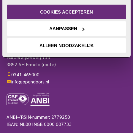
Frontlinie
of intrekken. Meer uitleg vind je in onze 
Bezoekerscentrum
privacyverklaring
.
COOKIES ACCEPTEREN
Actieplatform
Webshop
AANPASSEN
Contact
Pers
OPEN DOORS
ALLEEN NOODZAKELIJK
Harderwijkerweg 136
3852 AH Ermelo
(route)
0341-465000
info@opendoors.nl
ANBI-/RSIN-nummer: 2779250
IBAN: NL08 INGB 0000 007733