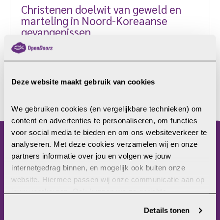
Christenen doelwit van geweld en
marteling in Noord-Koreaanse
gevangenissen
Noord-Koreaanse gevangenissen zijn een
verlengstuk van de politieke structuur, zo staat in
een nieuw rapport van twee
Deze website maakt gebruik van cookies
mensenrechtenorganisaties, de International Bar
Association en de Committee for Human Rights. De
LEES MEER
structuur is erop gericht dat elke bedreiging voor
We gebruiken cookies (en vergelijkbare technieken) om 
het leiderschap en de staatsideologie wordt
content en advertenties te personaliseren, om functies 
uitgeschakeld. Christenen zijn daarbij een bewust
voor social media te bieden en om ons websiteverkeer te 
doelwit. Misdaden tegen de menselijkheid Uit het
analyseren. Met deze cookies verzamelen wij en onze 
menu
onderzoek van beide organisaties blijkt dat er
partners informatie over jou en volgen we jouw 
“redelijke gronden zijn om te concluderen dat […]
internetgedrag binnen, en mogelijk ook buiten onze 
Home
website. Hiermee passen wij onze communicatie aan op 
Christenvervolging
jouw voorkeuren. Ook kunnen we zo gerichte 
Wat kun jij doen?
advertenties laten zien op basis van jouw recente 
Wat doet Open Doors?
Details tonen
internetgedrag. Je kunt je toestemming ook altijd wijzigen 