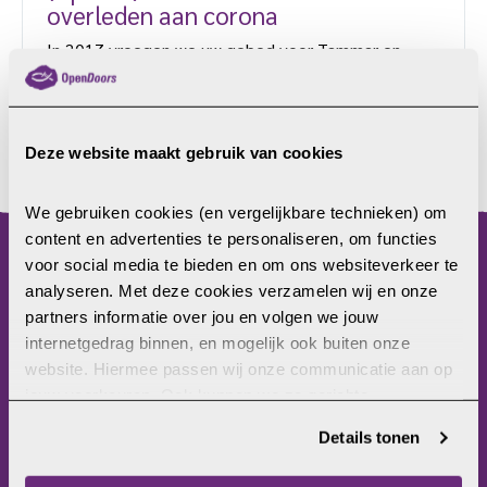
overleden aan corona
In 2017 vroegen we uw gebed voor Tammar en
Nadine. Na een politie-inval in hun kerk en
bedreigingen kreeg Nadine door de stress een
miskraam. Een team van Open Doors ontmoette
Tammar en bemoedigde hem en bad voor hem en
Deze website maakt gebruik van cookies
LEES MEER
zijn gezin. Tijdens een doopdienst waarin achttien
bekeerde Oeigoeren gedoopt werden, viel de
We gebruiken cookies (en vergelijkbare technieken) om 
politie binnen. Daarna moesten Tammar en Nadine
content en advertenties te personaliseren, om functies 
tijdelijk hun kerkenwerk staken om tot rust te
voor social media te bieden en om ons websiteverkeer te 
menu
komen. Nu […]
analyseren. Met deze cookies verzamelen wij en onze 
partners informatie over jou en volgen we jouw 
Home
internetgedrag binnen, en mogelijk ook buiten onze 
Christenvervolging
website. Hiermee passen wij onze communicatie aan op 
Wat kun jij doen?
jouw voorkeuren. Ook kunnen we zo gerichte 
Wat doet Open Doors?
advertenties laten zien op basis van jouw recente 
Frontlinie
Details tonen
internetgedrag. Je kunt je toestemming ook altijd wijzigen 
Bezoekerscentrum
of intrekken. Meer uitleg vind je in onze 