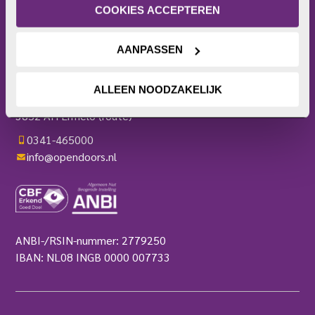
Actieplatform
privacyverklaring
.
COOKIES ACCEPTEREN
Webshop
Contact
AANPASSEN
Pers
OPEN DOORS
ALLEEN NOODZAKELIJK
Harderwijkerweg 136
3852 AH Ermelo
(route)
0341-465000
info@opendoors.nl
ANBI-/RSIN-nummer: 2779250
IBAN: NL08 INGB 0000 007733