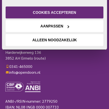
internetgedrag. Je kunt je toestemming ook altijd wijzigen 
Wat doet Open Doors?
of intrekken. Meer uitleg vind je in onze 
Frontlinie
privacyverklaring
.
Bezoekerscentrum
COOKIES ACCEPTEREN
Actieplatform
Webshop
AANPASSEN
Contact
Pers
ALLEEN NOODZAKELIJK
OPEN DOORS
Harderwijkerweg 136
3852 AH Ermelo
(route)
0341-465000
info@opendoors.nl
ANBI-/RSIN-nummer: 2779250
IBAN: NL08 INGB 0000 007733