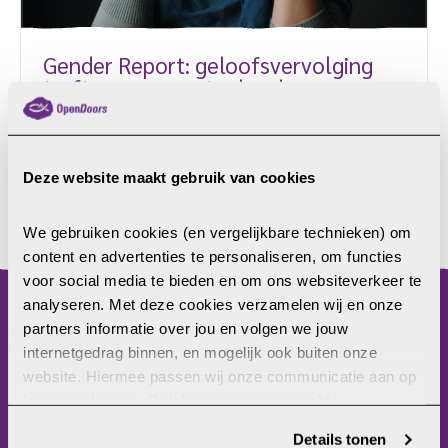
Gender Report: geloofsvervolging
treft vrouwen extra hard
Voor vrouwen is geloofsvervolging extra zwaar door
onveiligheid en gebrek aan bescherming. Dat staat
in het Genderrapport 2024 van Open Doors.
Deze website maakt gebruik van cookies
LEES MEER
We gebruiken cookies (en vergelijkbare technieken) om 
content en advertenties te personaliseren, om functies 
voor social media te bieden en om ons websiteverkeer te 
analyseren. Met deze cookies verzamelen wij en onze 
partners informatie over jou en volgen we jouw 
menu
internetgedrag binnen, en mogelijk ook buiten onze 
website. Hiermee passen wij onze communicatie aan op 
Home
jouw voorkeuren. Ook kunnen we zo gerichte 
Christenvervolging
advertenties laten zien op basis van jouw recente 
Wat kun jij doen?
Details tonen