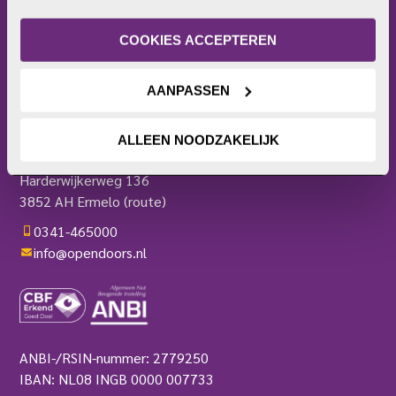
Frontlinie
of intrekken. Meer uitleg vind je in onze 
Bezoekerscentrum
privacyverklaring
.
COOKIES ACCEPTEREN
Actieplatform
Webshop
AANPASSEN
Contact
Pers
OPEN DOORS
ALLEEN NOODZAKELIJK
Harderwijkerweg 136
3852 AH Ermelo
(route)
0341-465000
info@opendoors.nl
ANBI-/RSIN-nummer: 2779250
IBAN: NL08 INGB 0000 007733