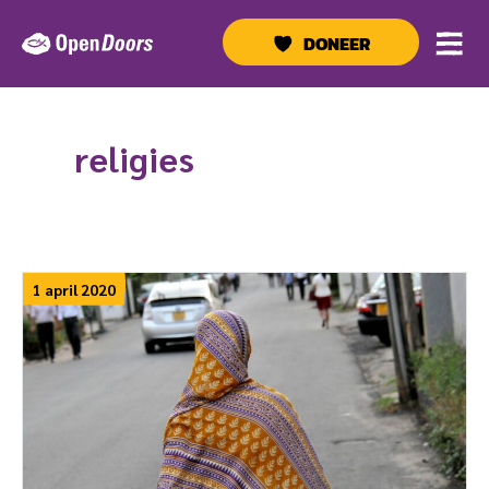
Ga
naar
DONEER
de
inhoud
religies
1 april 2020