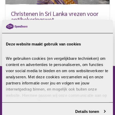
Christenen in Sri Lanka vrezen voor
antibekeringswet
Christenen in Sri Lanka maken zich zorgen over de
invoering van een nieuwe antibekeringswet. Premier
Mahinda Rajapaksa wil zo de overwegend
Deze website maakt gebruik van cookies
boeddhistische bevolking ‘beschermen’ tegen
andere religies. Rajapaksa, zelf een boeddhist en
LEES MEER
voormalig president van Sri Lanka, wil een
We gebruiken cookies (en vergelijkbare technieken) om 
wetsvoorstel indienen die een einde zou maken aan
content en advertenties te personaliseren, om functies 
bekeringen als gevolg van dwang of misleiding. Hij
voor social media te bieden en om ons websiteverkeer te 
ontvouwde zijn plan deze week op de
analyseren. Met deze cookies verzamelen wij en onze 
menu
jaarvergadering van de All Ceylon Buddhist Councils.
partners informatie over jou en volgen we jouw 
Overtreders […]
internetgedrag binnen, en mogelijk ook buiten onze 
Home
website. Hiermee passen wij onze communicatie aan op 
Christenvervolging
jouw voorkeuren. Ook kunnen we zo gerichte 
Wat kun jij doen?
advertenties laten zien op basis van jouw recente 
Details tonen
Wat doet Open Doors?
internetgedrag. Je kunt je toestemming ook altijd wijzigen 