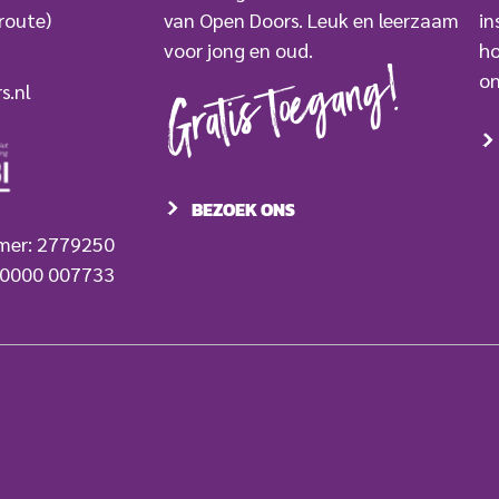
route)
van Open Doors. Leuk en leerzaam
in
voor jong en oud.
ho
Gratis toegang!
on
s.nl
BEZOEK ONS
mer: 2779250
 0000 007733