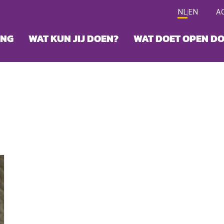
NL
EN
A
ING
WAT KUN JIJ DOEN?
WAT DOET OPEN D