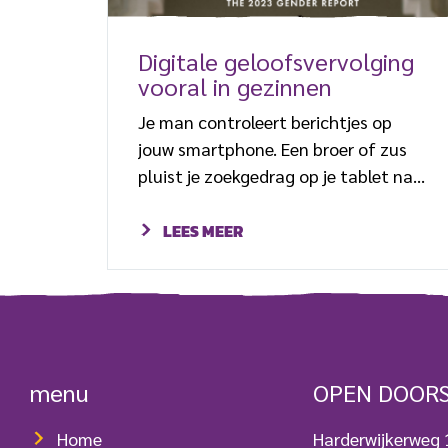
Digitale geloofsvervolging
vooral in gezinnen
Je man controleert berichtjes op
jouw smartphone. Een broer of zus
pluist je zoekgedrag op je tablet na.
Komen zij christelijke
tekstboodschappen tegen, dan ben
LEES MEER
je het apparaat kwijt. Dat overkomt
veel vrouwen in het Midden-Oosten
en Afrika, als ze zich bekeerd hebben
tot het christendom. Een “eye
opener” als het gaat om digitale
menu
OPEN DOOR
geloofsvervolging, zegt Elizabeth
Lane Miller, onderzoekster bij Open
Home
Harderwijkerweg
Doors. Zij is een van de samenstellers