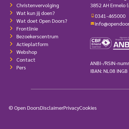
Christenvervolging
3852 AH Ermelo
(
van […]
Wat kun jij doen?
0341-465000
Wat doet Open Doors?
info@opendoor
Frontlinie
Bezoekerscentrum
Actieplatform
Webshop
Contact
ANBI-/RSIN-num
Pers
IBAN: NL08 INGB
© Open Doors
Disclaimer
Privacy
Cookies