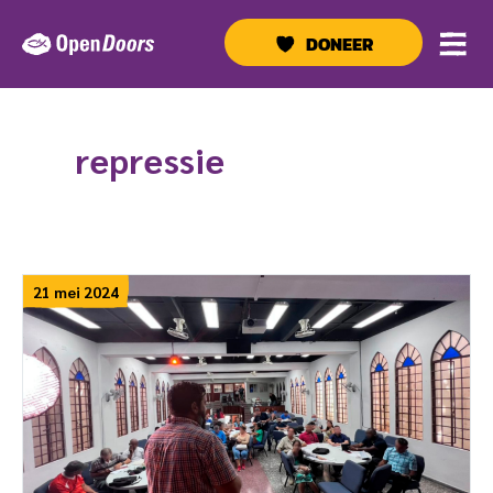
Ga
naar
DONEER
de
inhoud
repressie
21 mei 2024