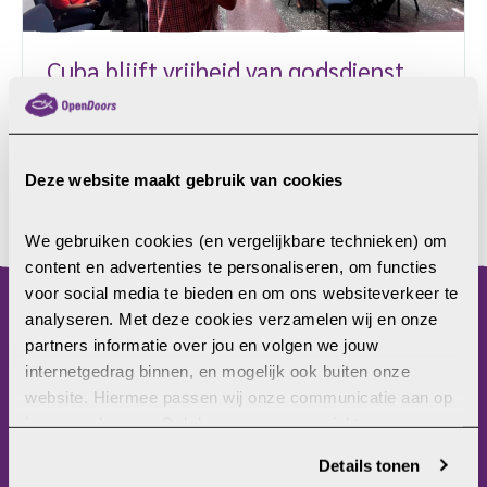
Cuba blijft vrijheid van godsdienst
schenden
De schendingen van het recht op godsdienstvrijheid
gaan onverminderd door in Cuba.
Deze website maakt gebruik van cookies
LEES MEER
We gebruiken cookies (en vergelijkbare technieken) om 
content en advertenties te personaliseren, om functies 
voor social media te bieden en om ons websiteverkeer te 
analyseren. Met deze cookies verzamelen wij en onze 
menu
partners informatie over jou en volgen we jouw 
internetgedrag binnen, en mogelijk ook buiten onze 
Home
website. Hiermee passen wij onze communicatie aan op 
Christenvervolging
jouw voorkeuren. Ook kunnen we zo gerichte 
Wat kun jij doen?
advertenties laten zien op basis van jouw recente 
Wat doet Open Doors?
Details tonen
internetgedrag. Je kunt je toestemming ook altijd wijzigen 