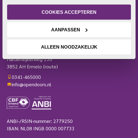
Frontlinie
of intrekken. Meer uitleg vind je in onze 
Bezoekerscentrum
privacyverklaring
.
COOKIES ACCEPTEREN
Actieplatform
Webshop
AANPASSEN
Contact
Pers
OPEN DOORS
ALLEEN NOODZAKELIJK
Harderwijkerweg 136
3852 AH Ermelo
(route)
0341-465000
info@opendoors.nl
ANBI-/RSIN-nummer: 2779250
IBAN: NL08 INGB 0000 007733