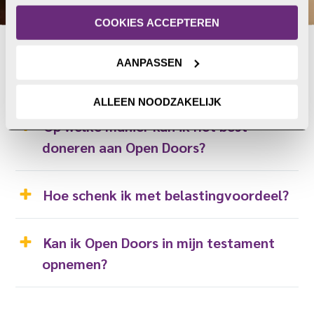
of intrekken. Meer uitleg vind je in onze 
i
privacyverklaring
.
COOKIES ACCEPTEREN
g
*
AANPASSEN
Veelgestelde vragen
ALLEEN NOODZAKELIJK
Op welke manier kan ik het best
doneren aan Open
Doors?
Hoe schenk ik met belastingvoordeel?
Kan ik Open Doors in mijn testament
opnemen?