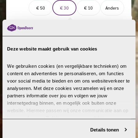
D
e
€ 50
€ 30
€ 10
Anders
o
e
n
f
a
Met
30 euro
ontvangen drie christenen een
t
Bijbel in eigen taal.
i
e
Deze website maakt gebruik van cookies
b
e
We gebruiken cookies (en vergelijkbare technieken) om 
DONEER NU
d
content en advertenties te personaliseren, om functies 
r
voor social media te bieden en om ons websiteverkeer te 
a
analyseren. Met deze cookies verzamelen wij en onze 
g
partners informatie over jou en volgen we jouw 
e
internetgedrag binnen, en mogelijk ook buiten onze 
e
Doneer voor Bijbels
website. Hiermee passen wij onze communicatie aan op 
n
jouw voorkeuren. Ook kunnen we zo gerichte 
m
advertenties laten zien op basis van jouw recente 
a
Details tonen
internetgedrag. Je kunt je toestemming ook altijd wijzigen 
l