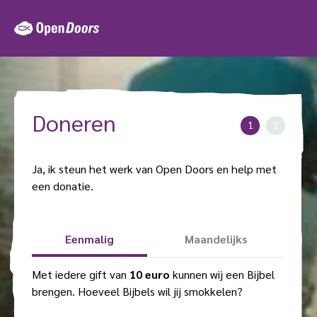
Ga
naar
de
inhoud
Doneren
1
2
Ja, ik steun het werk van Open Doors en help met
een donatie.
J
Eenmalig
Maandelijks
a
,
Met iedere gift van
10 euro
kunnen wij een Bijbel
i
brengen. Hoeveel Bijbels wil jij smokkelen?
k
g