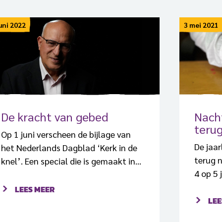
juni 2022
3 mei 2021
De kracht van gebed
Nach
terug
Op 1 juni verscheen de bijlage van
De jaar
het Nederlands Dagblad ‘Kerk in de
terug n
knel’. Een special die is gemaakt in
4 op 5 
aanloop naar de Zondag voor de
terecht
Vervolgde Kerk. Centraal in deze
LEES MEER
aanpak 
LEE
bijlage staat het verhaal van Youssef
uitslu
Jacob, een bekeerde moslim die zelf