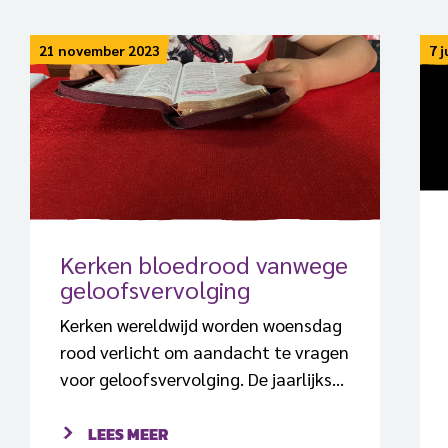
21 november 2023
7 
Kerken bloedrood vanwege
geloofsvervolging
Kerken wereldwijd worden woensdag
rood verlicht om aandacht te vragen
voor geloofsvervolging. De jaarlijkse
Red Wednesday is een actie van de
katholieke organisatie Kerk in Nood
LEES MEER