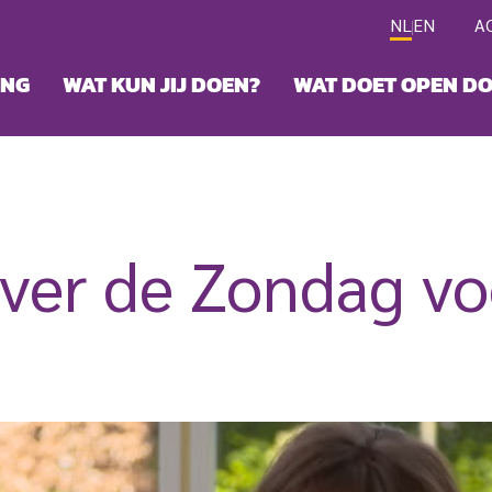
NL
EN
A
ING
WAT KUN JIJ DOEN?
WAT DOET OPEN D
ver de Zondag vo