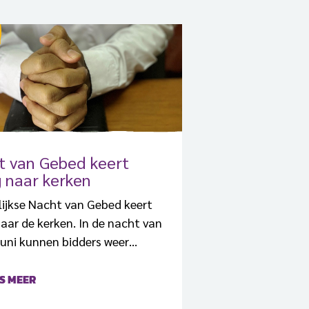
t van Gebed keert
 naar kerken
lijkse Nacht van Gebed keert
aar de kerken. In de nacht van
juni kunnen bidders weer
 in hun eigen locaties. De
van vorig jaar, met
S MEER
itend livestreams vanwege de