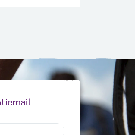
risis, wordt grotendeels
aten. Dat meldt Open Doors,
ator van de jaarlijkse Nacht
bed en de daaraan
gaande Zondag voor de
de Kerk (op 30 mei). Vorig jaar
e de coronacrisis de
gsvrijheid […]
tiemail