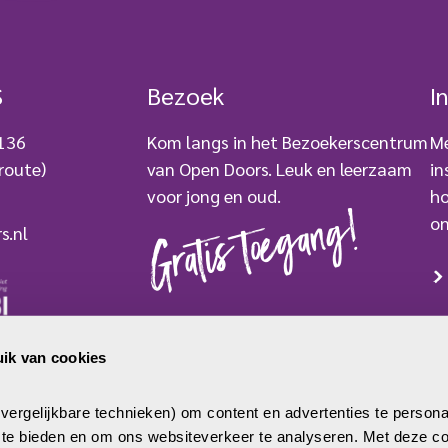
t
r
)
e
i
s
t
S
Bezoek
I
)
 136
Kom langs in het Bezoekerscentrum
Me
route)
van Open Doors. Leuk en leerzaam
in
voor jong en oud.
ho
Gratis toegang!
on
s.nl
BEZOEK ONS
ik van cookies
mer: 2779250
 0000 007733
ergelijkbare technieken) om content en advertenties te persona
a te bieden en om ons websiteverkeer te analyseren. Met deze co