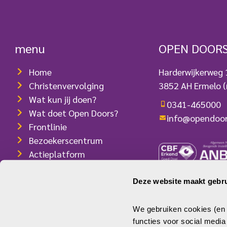
menu
OPEN DOOR
Home
Harderwijkerweg
Christenvervolging
3852 AH Ermelo
(
Wat kun jij doen?
0341-465000
Wat doet Open Doors?
info@opendoor
Frontlinie
Bezoekerscentrum
Actieplatform
Webshop
Contact
Deze website maakt gebru
ANBI-/RSIN-num
Pers
IBAN: NL08 INGB
We gebruiken cookies (en v
functies voor social medi