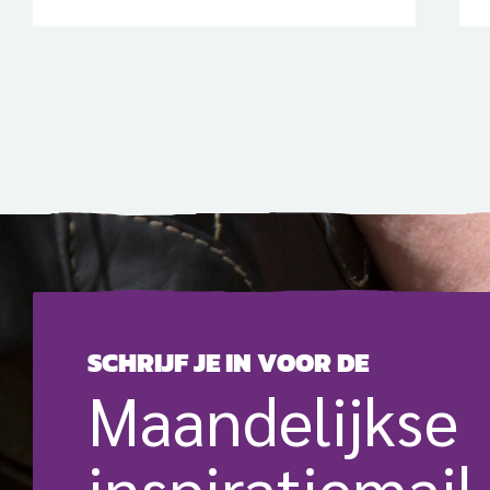
(ACN). Wereldwijd zullen rond 22
november honderden beroemde
kathedralen, kerken, kloosters,
monumenten en openbare gebouwen
bloedrood worden verlicht. In
Nederland doen zeker 155 kerken
mee, meldt Kerk in Nood. “Door het
toegenomen geweld in andere landen
zijn mensen zich meer bewust van de
lastige […]
SCHRIJF JE IN VOOR DE
Maande­lijkse
inspiratie­mail