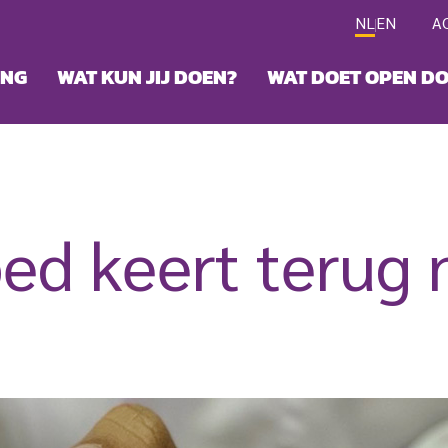
NL
EN
A
ING
WAT KUN JIJ DOEN?
WAT DOET OPEN D
ed keert terug 