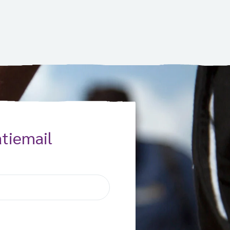
de Kerk, reageerde hij als
“Ik geloof dat gebed […]
tiemail