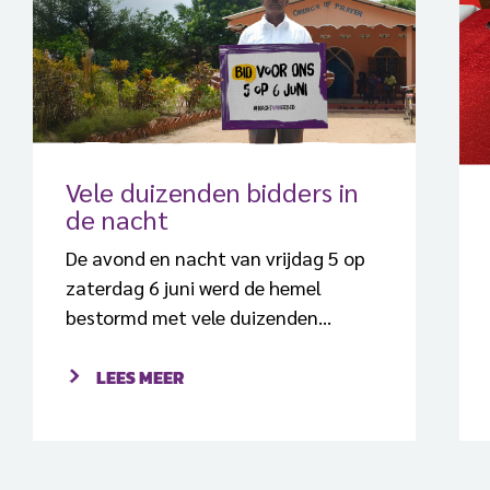
Vele duizenden bidders in
de nacht
De avond en nacht van vrijdag 5 op
zaterdag 6 juni werd de hemel
bestormd met vele duizenden
gebeden voor onze vervolgde zussen
en broers. Van Appingedam tot
LEES MEER
Kortrijk en van Den Helder tot
Heerlen: op meer dan 300 plekken in
Nederland kwamen christenen vanuit