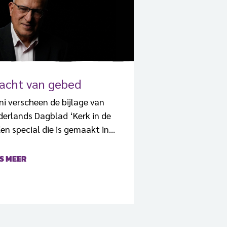
racht van gebed
ni verscheen de bijlage van
derlands Dagblad ‘Kerk in de
Een special die is gemaakt in
p naar de Zondag voor de
de Kerk. Centraal in deze
S MEER
 staat het verhaal van Youssef
 een bekeerde moslim die zelf
ging meemaakte. Toen Youssef
evraagd wat hij vond van de
satie van een Zondag voor de