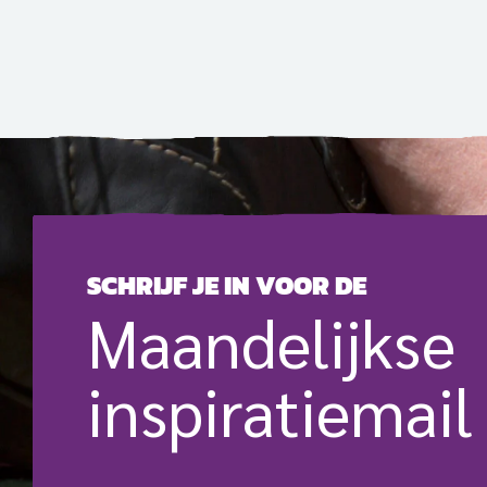
allerlei kerken en gemeentes bij
elkaar om te bidden voor de
vervolgde kerk. Daarnaast werd op
evenveel plekken door mensen thuis
gebeden.
SCHRIJF JE IN VOOR DE
Maande­lijkse
inspiratie­mail