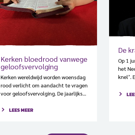
De k
Kerken bloedrood vanwege
Op 1 ju
geloofsvervolging
het Ne
knel’. 
Kerken wereldwijd worden woensdag
aanloo
rood verlicht om aandacht te vragen
Vervolg
voor geloofsvervolging. De jaarlijkse
LEE
bijlage
Red Wednesday is een actie van de
Jacob,
katholieke organisatie Kerk in Nood
LEES MEER
vervol
(ACN). Wereldwijd zullen rond 22
werd g
november honderden beroemde
organi
kathedralen, kerken, kloosters,