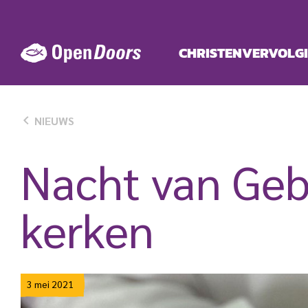
Ga
naar
de
CHRISTENVERVOLG
inhoud
NIEUWS
Nacht van Geb
kerken
3 mei 2021