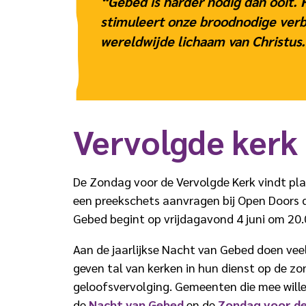
“
Gebed is harder nodig dan ooit
stimuleert onze broodnodige verb
wereldwijde lichaam van Christus
Vervolgde kerk
De Zondag voor de Vervolgde Kerk vindt pl
een preekschets aanvragen bij Open Doors d
Gebed begint op vrijdagavond 4 juni om 20.
Aan de jaarlijkse Nacht van Gebed doen vee
geven tal van kerken in hun dienst op de
geloofsvervolging. Gemeenten die mee wille
de
Nacht van Gebed
en de
Zondag voor de